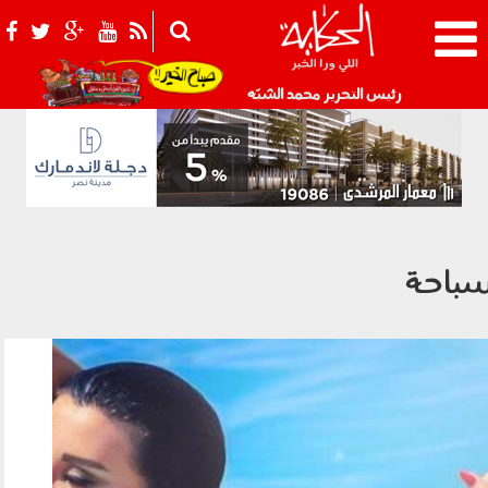
021_2.png
رئيس التحرير محمد الشبّه
باحة
5b9cac99be2983d35d5b6639d64e628.jpg