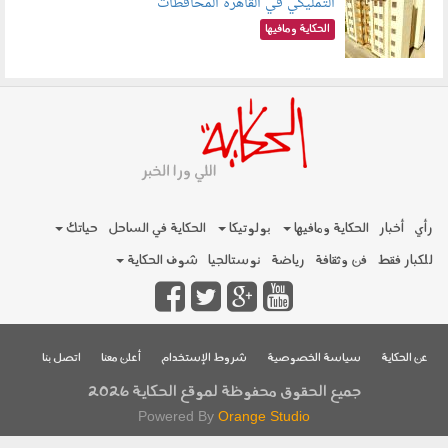
التمليكي في القاهرة المحافظات
080801.jpg
الحكاية ومافيها
رأي
أخبار
الحكاية ومافيها
بولوتيكا
الحكاية في الساحل
حياتك
للكبار فقط
فن وثقافة
رياضة
نوستالجيا
شوف الحكاية
عن الحكاية
سياسة الخصوصية
شروط الإستخدام
أعلن معنا
اتصل بنا
جميع الحقوق محفوظة لموقع الحكاية 2026
Powered By
Orange Studio