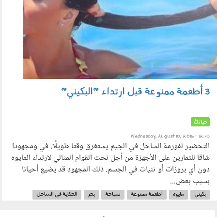
3 أطعمة ممنوعة قبل ارتداء "البكيني"
حياتك
Wednesday, August 10, 2016 - 12:43
التحضير لفورمة الساحل في الجيم يستغرق وقتا طويلًا، في ومجهودا
شاقا للتمارين على الأجهزة من أجل نحت القوام المثالي لارتداء المايوه
دون أي بروزات أو ثنيات في الجسم. ذلك المجهود قد يضيع أحيانا
بسبب بعض...
بكيني
مايوه
أطعمة ممنوعة
سباحة
بحر
الحكاية في الساحل