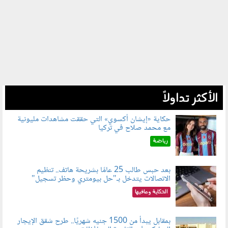
الأكثر تداولاً
حكاية «إيشان أكسوي» التي حققت مشاهدات مليونية
مع محمد صلاح في تركيا
080802.jpg
رياضة
بعد حبس طالب 25 عامًا بشريحة هاتف.. تنظيم
الاتصالات يتدخل بـ"حل بيومتري وحظر تسجيل"
080803.jpg
الحكاية ومافيها
بمقابل يبدأ من 1500 جنيه شهريًا.. طرح شقق الإيجار