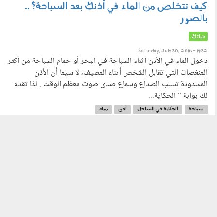
كيف تتخلص من الماء في أذنك بعد السباحة؟ ..
istock_000060840586_large.jpg
بالصور
حياتك
Saturday, July 30, 2016 - 14:32
دخول الماء في الأذن أثناء السباحة في البحر أو حمام السباحة من أكثر
المنغصات التي تقابل الشخص أثناء المصيف، لا سيما أن الأذن
المسدودة تسبب الصداع وسماع صدى صوت معظم الوقت . لذا تقدم
لك بوابة " الحكاية...
سباحة
الحكاية في الساحل
أذن
مياه