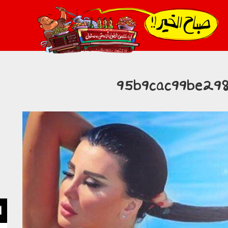
021_2.png
95b9cac99be29
ا