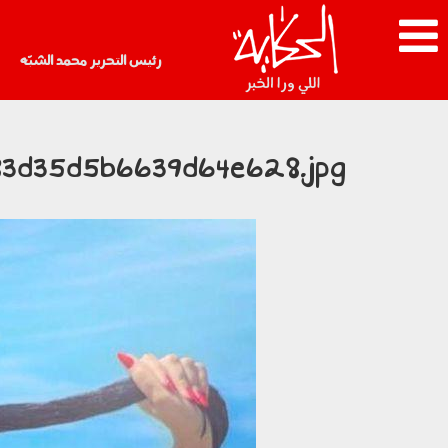
رئيس التحرير محمد الشبّه
83d35d5b6639d64e628.jpg