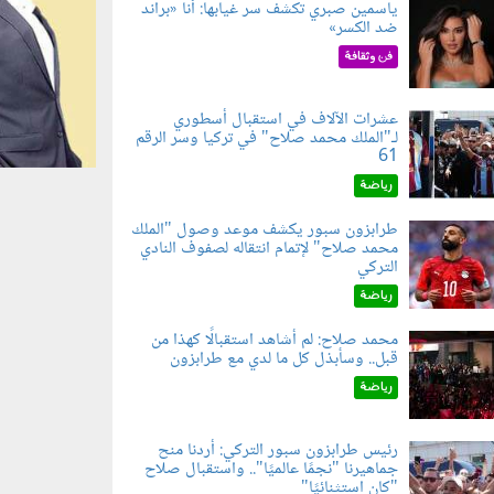
ياسمين صبري تكشف سر غيابها: أنا «براند
ضد الكسر»
050802.jp
فن وثقافة
عشرات الآلاف في استقبال أسطوري
لـ"الملك محمد صلاح" في تركيا وسر الرقم
050803.jp
61
رياضة
طرابزون سبور يكشف موعد وصول "الملك
محمد صلاح" لإتمام انتقاله لصفوف النادي
050801.jp
التركي
رياضة
محمد صلاح: لم أشاهد استقبالًا كهذا من
قبل.. وسأبذل كل ما لدي مع طرابزون
060802.jp
رياضة
رئيس طرابزون سبور التركي: أردنا منح
جماهيرنا "نجمًا عالميًا".. واستقبال صلاح
060803.jp
"كان استثنائيًا"