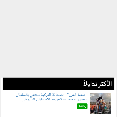
الأكثر تداولاً
"صفقة القرن".. الصحافة التركية تحتفي بالسلطان
المصري محمد صلاح بعد الاستقبال التاريخي
070801.jpg
رياضة