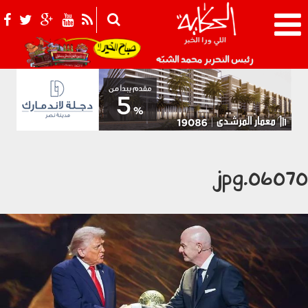
021_2.png
رئيس التحرير محمد الشبّه
060701.jp