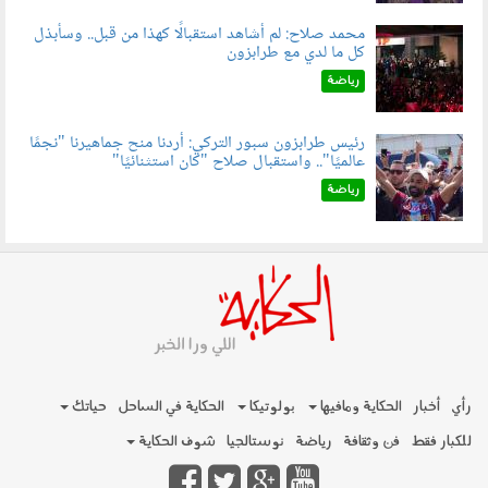
محمد صلاح: لم أشاهد استقبالًا كهذا من قبل.. وسأبذل
كل ما لدي مع طرابزون
060802.jpg
رياضة
رئيس طرابزون سبور التركي: أردنا منح جماهيرنا "نجمًا
عالميًا".. واستقبال صلاح "كان استثنائيًا"
060803.jpg
رياضة
رأي
أخبار
الحكاية ومافيها
بولوتيكا
الحكاية في الساحل
حياتك
للكبار فقط
فن وثقافة
رياضة
نوستالجيا
شوف الحكاية