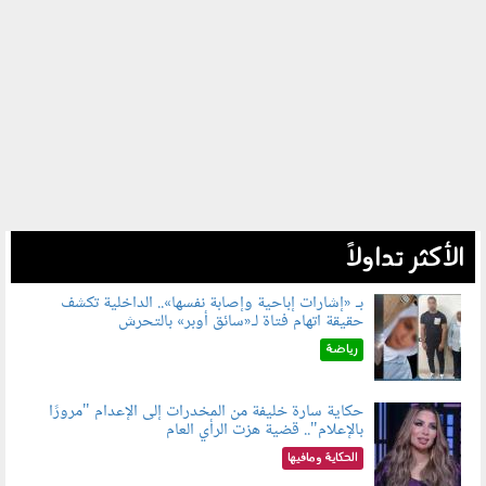
الأكثر تداولاً
بـ «إشارات إباحية وإصابة نفسها».. الداخلية تكشف
حقيقة اتهام فتاة لـ«سائق أوبر» بالتحرش
060804.jpg
رياضة
حكاية سارة خليفة من المخدرات إلى الإعدام "مرورًا
بالإعلام".. قضية هزت الرأي العام
060801.jpeg
الحكاية ومافيها