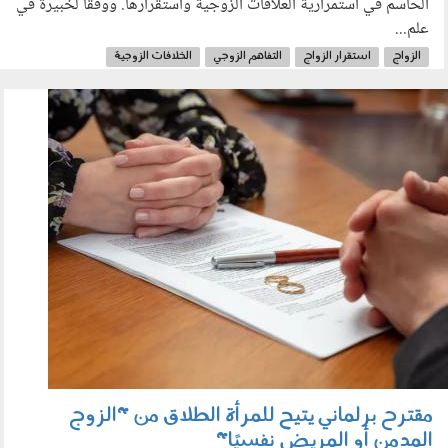
الحاسم في استمرارية العلاقات الزوجية واستقرارها. ووفقًا لخبيرة في
علم...
الزواج
استقرار الزواج
التفاهم الزوجي
الخلافات الزوجية
210401.jpg
مقترح برلماني يتيح للمرأة الطلاق من "الزوج
المدمن أو المريض نفسيًا"