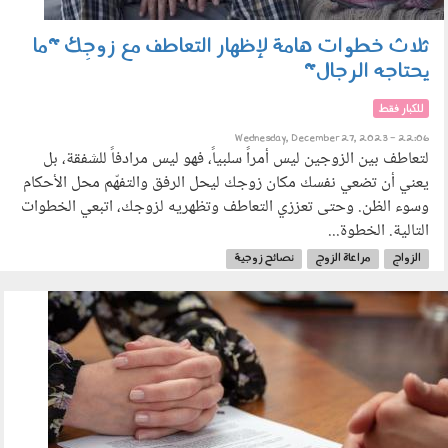
ثلاث خطوات هامة لإظهار التعاطف مع زوجِك "ما
يحتاجه الرجال"
للكبار فقط
Wednesday, December 27, 2023 - 22:06
لتعاطف بين الزوجين ليس أمراً سلبياً، فهو ليس مرادفاً للشفقة، بل
يعني أن تضعي نفسك مكان زوجك ليحل الرفق والتفهّم محل الأحكام
وسوء الظن. وحتى تعززي التعاطف وتظهريه لزوجك، اتبعي الخطوات
التالية. الخطوة...
الزواج
مراعاة الزوج
نصائح زوجية
070503.jpg