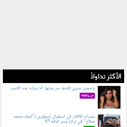
الأكثر تداولاً
ياسمين صبري تكشف سر غيابها: أنا «براند ضد الكسر»
050802.jpg
فن وثقافة
عشرات الآلاف في استقبال أسطوري لـ"الملك محمد
صلاح" في تركيا وسر الرقم 61
050803.jpg