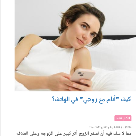
0205_007.jpg
كيف "أنام مع زوجي" في الهاتف؟
للكبار فقط
Thursday, May 2, 2024 - 19:34
مما لا شك فيه أنّ لسفر الزوج أثر كبير على الزوجة وعلى العلاقة