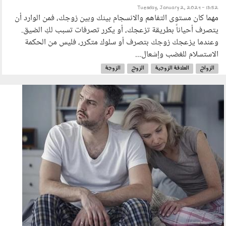
Tuesday, January 2, 2024 - 13:52
مهما كان مستوى التفاهم والانسجام بينك وبين زوجك، فمن الوارد أن
يتصرف أحياناً بطريقة تزعجك، أو يكرر تصرفات تسبب لكِ الضيق.
وعندما يزعجك زوجك بتصرف أو سلوك متكرر، فليس من الحكمة
الاستسلام للغضب وإشعال...
الزواج
العلاقة الزوجية
الزوج
الزوجة
2712_017.jpg