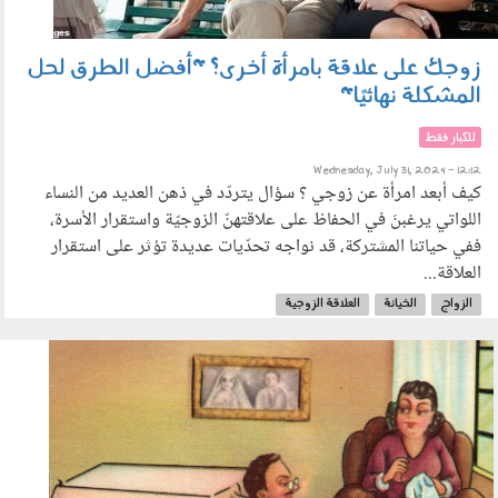
زوجك على علاقة بامرأة أخرى؟ "أفضل الطرق لحل
المشكلة نهائيًا"
للكبار فقط
Wednesday, July 31, 2024 - 12:12
كيف أبعد امرأة عن زوجي ؟ سؤال يتردّد في ذهن العديد من النساء
اللواتي يرغبنَ في الحفاظ على علاقتهنّ الزوجيّة واستقرار الأسرة،
ففي حياتنا المشتركة، قد نواجه تحدّيات عديدة تؤثر على استقرار
العلاقة...
الزواج
الخيانة
العلاقة الزوجية
husband2.png