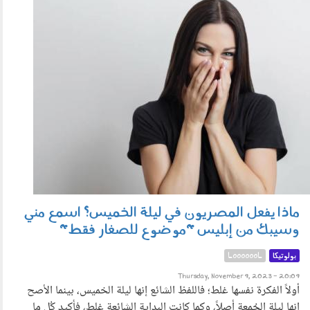
0911_009.jpg
ماذا يفعل المصريون في ليلة الخميس؟ اسمع مني
وسيبك من إبليس "موضوع للصغار فقط"
بولوتيكا
LooooooL
Thursday, November 9, 2023 - 20:09
أولاً الفكرة نفسها غلط؛ فاللفظ الشائع إنها ليلة الخميس، بينما الأصح
إنها ليلة الجُمعة أصلاً، وكما كانت البداية الشائعة غلط، فأكيد كُل ما