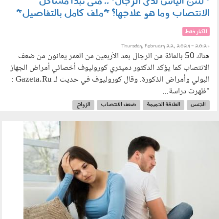
"سن اليأس لدى الرجال".. متى تبدأ مشاكل
الانتصاب وما هو علاجها؟ "ملف كامل بالتفاصيل"
للكبار فقط
Thursday, February 22, 2024 - 20:24
هناك 50 بالمائة من الرجال بعد الأربعين من العمر يعانون من ضعف
الانتصاب كما يؤكد الدكتور دميتري كوروليوف أخصائي أمراض الجهاز
البولي وأمراض الذكورة. وقال كوروليوف في حديث لـ Gazeta.Ru :
"ظهرت دراسة...
الجنس
العلاقة الحميمة
ضعف الانتصاب
الزواج
1502_009.jpg