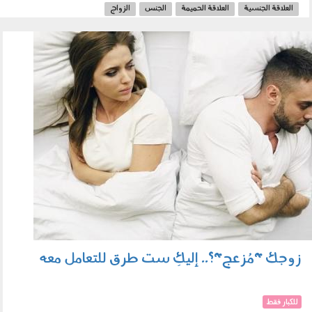
العلاقة الجنسية
العلاقة الحميمة
الجنس
الزواج
0201_004b.jpg
زوجك "مُزعج"؟.. إليكِ ست طرق للتعامل معه
للكبار فقط