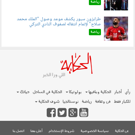
رياضة
طرابزون سبور يكشف موعد وصول "الملك محمد
صلاح" لإتمام انتقاله لصفوف النادي التركي
050801.jpg
رياضة
رأي
أخبار
الحكاية ومافيها
بولوتيكا
الحكاية في الساحل
حياتك
للكبار فقط
فن وثقافة
رياضة
نوستالجيا
شوف الحكاية
عن الحكاية
سياسة الخصوصية
شروط الإستخدام
أعلن معنا
اتصل بنا