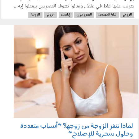
يترتب عليها غلط في غلط.. وتعالوا نشوف المصريين بيعملوا إيه...
الزواج
ليلة الخميس
المتزوجون
إبليس
الزوج
الزوجة
0807_005.jpg
لماذا تنفر الزوجة من زوجها؟ "أسباب متعددة
وحلول سحرية للإصلاح"