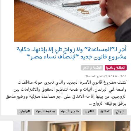
أجر لـ"المساعدة" ولا زواج ثانٍ إلا بإذنها.. حكاية
مشروع قانون جديد "لإنصاف نساء مصر"
الحكاية ومافيها
الحكاية م الآخر
Thursday, May 7, 2026 - 13:05
كشف مشروع قانون الأسرة الجديد والذي تجرى حوله مناقشات
واسعة في البرلمان، آليات واضحة لتنظيم الحقوق والالتزامات بين
الزوجين، من بينها إتاحة الاتفاق على أجر مساعدة منزلية ووضع ملحق
يرفق بوثيقة الزواج...
الزواج
الطلاق
القانون
قانون الأسرة
محكمة الأسرة
البرلمان