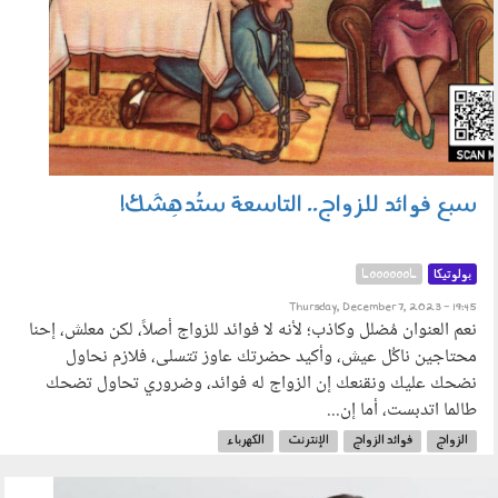
سبع فوائد للزواج.. التاسعة ستُدهِشَك!
بولوتيكا
LooooooL
Thursday, December 7, 2023 - 19:45
نعم العنوان مُضلل وكاذب؛ لأنه لا فوائد للزواج أصلاً، لكن معلش، إحنا
محتاجين ناكُل عيش، وأكيد حضرتك عاوز تتسلى، فلازم نحاول
نضحك عليك ونقنعك إن الزواج له فوائد، وضروري تحاول تضحك
طالما اتدبست، أما إن...
الزواج
فوائد الزواج
الإنترنت
الكهرباء