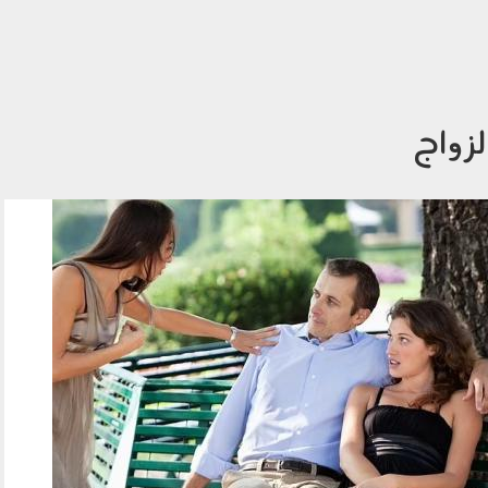
لزواج
3107_003.jpg