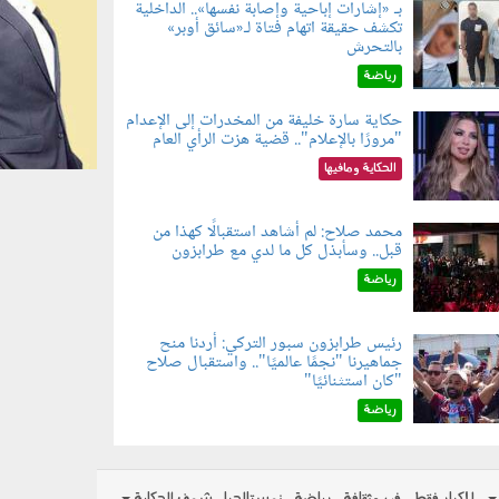
بـ «إشارات إباحية وإصابة نفسها».. الداخلية
تكشف حقيقة اتهام فتاة لـ«سائق أوبر»
060804.jp
بالتحرش
رياضة
حكاية سارة خليفة من المخدرات إلى الإعدام
"مرورًا بالإعلام".. قضية هزت الرأي العام
060801.jpe
الحكاية ومافيها
محمد صلاح: لم أشاهد استقبالًا كهذا من
قبل.. وسأبذل كل ما لدي مع طرابزون
060802.jp
رياضة
رئيس طرابزون سبور التركي: أردنا منح
جماهيرنا "نجمًا عالميًا".. واستقبال صلاح
060803.jp
"كان استثنائيًا"
رياضة
للكبار فقط
فن وثقافة
رياضة
نوستالجيا
شوف الحكاية