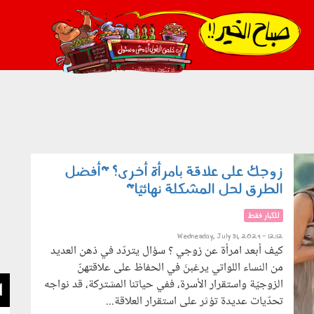
021_2.png
زوجك على علاقة بامرأة أخرى؟ "أفضل
الطرق لحل المشكلة نهائيًا"
للكبار فقط
Wednesday, July 31, 2024 - 12:12
كيف أبعد امرأة عن زوجي ؟ سؤال يتردّد في ذهن العديد
من النساء اللواتي يرغبنَ في الحفاظ على علاقتهنّ
الزوجيّة واستقرار الأسرة، ففي حياتنا المشتركة، قد نواجه
ا
تحدّيات عديدة تؤثر على استقرار العلاقة...