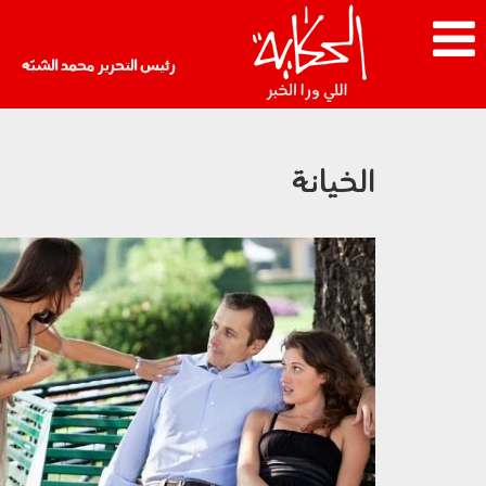
رئيس التحرير محمد الشبّه
الخيانة
3107_003.jpg