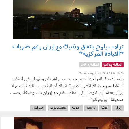
ترامب يلوح باتفاق وشيك مع إيران رغم ضربات
"القيادة المركزية"
الحكاية ومافيها
الحكاية م الآخر
Wednesday, June 10, 2026 - 13:34
رغم اشتعال المواجهات من جديد بين واشنطن وطهران في أعقاب
إسقاط مروحية الأباتشي الأمريكية، إلا أن الرئيس دونالد ترامب، لا
يزال يعتقد أن التوصل إلى اتفاق سلام مع إيران بات وشيكًا، بحسب
صحيفة "بوليتيكو"...
إيران
أمريكا
ترامب
الحرب
مضيق هرمز
إسرائيل
السلاح النووي
090604.jpg