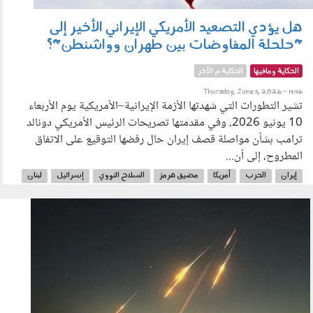
هل يؤدي التصعيد الأمريكي الإيراني الأخير إلى
"حلحلة المفاوضات بين طهران وواشنطن"؟
الحكاية ومافيها
الحكاية م الآخر
Thursday, June 11, 2026 - 14:46
تشير التطورات التي شهدتها الأزمة الإيرانية–الأمريكية يوم الأربعاء
10 يونيو 2026، وفي مقدمتها تصريحات الرئيس الأمريكي دونالد
ترامب بشأن مواصلة قصف إيران حال رفضها التوقيع على الاتفاق
المطروح، إلى أن...
إيران
الحرب
أمريكا
مضيق هرمز
السلاح النووي
إسرائيل
لبنان
حزب الله
ترامب
الشرق الأوسط
100602.jpg