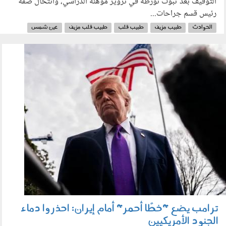
التوقيف بعد ثبوت تورطه في تزوير مؤهله الدراسي، وانتحال صفة
رئيس قسم جراحات...
الحوادث
طبيب مزيف
طبيب قلب
طبيب قلب مزيف
عين شمس
الألسن
040601.jpg
ترامب يضع "خطًا أحمر" أمام إيران: احذروا دماء
الجنود الأمريكيين