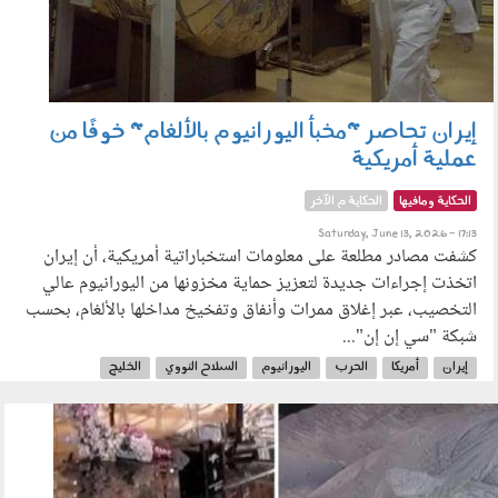
إيران تحاصر "مخبأ اليورانيوم بالألغام" خوفًا من
عملية أمريكية
الحكاية ومافيها
الحكاية م الآخر
Saturday, June 13, 2026 - 17:13
كشفت مصادر مطلعة على معلومات استخباراتية أمريكية، أن إيران
اتخذت إجراءات جديدة لتعزيز حماية مخزونها من اليورانيوم عالي
التخصيب، عبر إغلاق ممرات وأنفاق وتفخيخ مداخلها بالألغام، بحسب
شبكة "سي إن إن"...
إيران
أمريكا
الحرب
اليورانيوم
السلاح النووي
الخليج
مضيق هرمز
ترامب
2023_3_10_22_25_21_797.jpeg