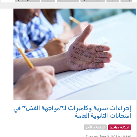
الخليج
020603.jpg
إجراءات سرية وكاميرات لـ"مواجهة الغش" في
امتحانات الثانوية العامة
الحكاية ومافيها
الحكاية م الآخر
Tuesday, June 2, 2026 - 09:40