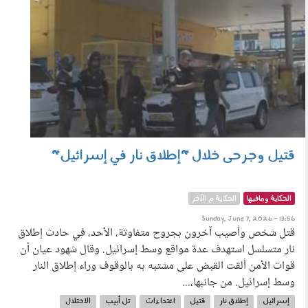
قتيل وجرحى خلال "إطلاق نار في إسرائيل"
الحكاية ومافيها
الحكاية م الآخر
Sunday, June 7, 2026 - 13:56
قتل شخص وأصيب آخرون بجروح متفاوتة، الأحد، في حادث إطلاق
نار متسلسل استهدف عدة مواقع وسط إسرائيل. وقال شهود عيان أن
قوات الأمن ألقت القبض على مشتبه به بالوقوف وراء إطلاق النار
وسط إسرائيل. من جانبها،...
إسرائيل
إطلاق نار
قتيل
اعتداءات
تل أبيب
الاحتلال