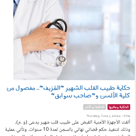
حكاية طبيب القلب الشهير "المُزيف".. مفصول من
كلية الألسن و"صاحب سوابق"
الحكاية ومافيها
الحكاية م الآخر
Thursday, June 4, 2026 - 07:16
ألقت الأجهزة الأمنية القبض على طبيب قلب شهير يدعى (و .م)،
وذلك لتنفيذ حكم قضائي نهائي بالسجن لمدة 10 سنوات. وتأتي عملية