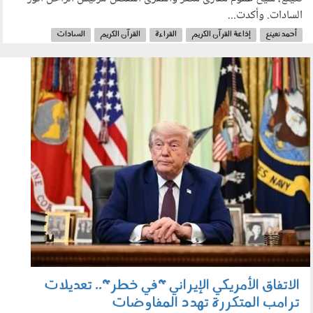
السادات. وأكدت...
أحمد نعينع
إذاعة القرآن الكريم
القراءة
القرآن الكريم
السادات
090602.jpg
الاتفاق الأمريكي الإيراني "في خطر".. تعديلات
ترامب المتكررة تهدد المفاوضات