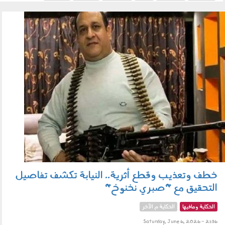
جيش الاحتلال
060603.jpg
خطف وتعذيب وقطع أثرية.. النيابة تكشف تفاصيل
التحقيق مع "صبري نخنوخ"
الحكاية ومافيها
الحكاية م الآخر
Saturday, June 6, 2026 - 21:36