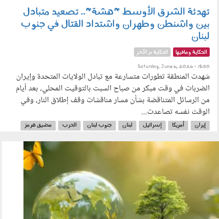
تهدئة الشرق الأوسط "هشة".. تصعيد متبادل
بين واشنطن وطهران واشتداد القتال في جنوب
لبنان
الحكاية ومافيها
الحكاية م الآخر
Saturday, June 6, 2026 - 18:50
شهدت المنطقة تطورات متسارعة مع تبادل الولايات المتحدة وإيران
الضربات في وقت مبكر من صباح السبت بالتوقيت المحلي، بعد أيام
من الرسائل المتناقضة بشأن مسار مناقشات وقف إطلاق النار، وفي
الوقت نفسه تصاعدت...
إيران
أمريكا
إسرائيل
لبنان
جنوب لبنان
الحرب
مضيق هرمز
050601.jpg