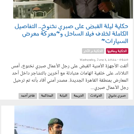
حكاية ليلة القبض على صبري نخنوخ.. التفاصيل
الكاملة لخلاف فيلا الساحل و"معركة معرض
السيارات"
الحكاية ومافيها
الحكاية م الآخر
Wednesday, June 3, 2026 - 08:20
ألقت الأجهزة الأمنية القبض على رجل الأعمال صبري نخنوخ، أمس
الثلاثاء، على خلفية اتهامات متبادلة مع آخرين بالتشاجر داخل أحد
المعارض بمنطقة القاهرة الجديدة. مصدر أمني أفاد بأنه تم ترحيل
رجل الأعمال صبري...
صبري نخنوخ
الحوادث
الجريمة
النيابة
المحاكمة
هاجر أحمد
معرض سيارات
رجال أعمال
030601.jpg