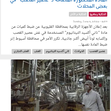
المادة المحظورة المُضافة لـ"عصير القصب" في
بعض المحلات
الحكاية ومافيها
الحكاية م الآخر
Sunday, June 14, 2026 - 16:09
بعد إعلان الأجهزة الرقابية بمحافظة القليوبية عن ضبط كميات من
مادة "ثاني أكسيد التيتانيوم" المستخدمة في غش عصير القصب
وإكسابه لوناً أبيض أكثر جاذبية، تكرر الأمر في محافظة أسيوط إثر
ضبط المادة نفسها...
عصير القصب
الحوادث
ثاني أكسيد التيتانيوم
الغش
الغش التجاري
الغذاء
صحة الغذاء
الصحة
130601.jpg