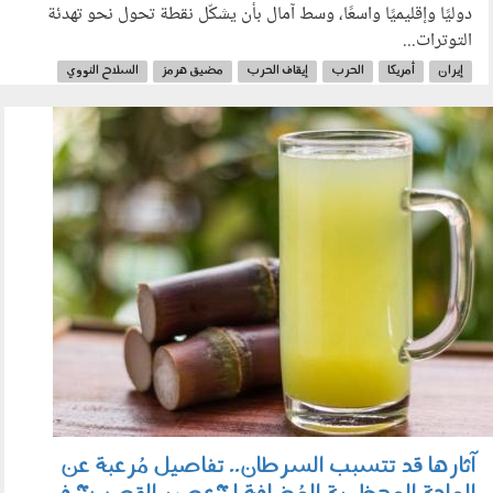
دوليًا وإقليميًا واسعًا، وسط آمال بأن يشكّل نقطة تحول نحو تهدئة
التوترات...
إيران
أمريكا
الحرب
إيقاف الحرب
مضيق هرمز
السلاح النووي
اتفاق السلام
ترامب
140602.jpg
آثارها قد تتسبب السرطان.. تفاصيل مُرعبة عن