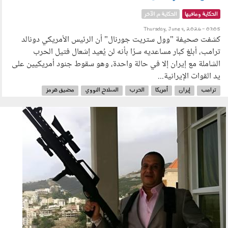
الحكاية ومافيها
الحكاية م الآخر
Thursday, June 4, 2026 - 07:05
كشفت صحيفة "وول ستريت جورنال" أن الرئيس الأمريكي دونالد
ترامب، أبلغ كبار مساعديه سرًا بأنه لن يُعيد إشعال فتيل الحرب
الشاملة مع إيران إلا في حالة واحدة، وهو سقوط جنود أمريكيين على
يد القوات الإيرانية...
ترامب
إيران
أمريكا
الحرب
السلاح النووي
مضيق هرمز
030603.jpg