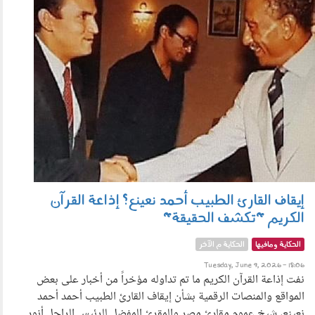
إيقاف القارئ الطبيب أحمد نعينع؟ إذاعة القرآن
الكريم "تكشف الحقيقة"
الحكاية ومافيها
الحكاية م الآخر
Tuesday, June 9, 2026 - 18:06
نفت إذاعة القرآن الكريم ما تم تداوله مؤخراً من أخبار على بعض
المواقع والمنصات الرقمية بشأن إيقاف القارئ الطبيب أحمد أحمد
نعينع، شيخ عموم مقارئ مصر والمقرئ المفضل للرئيس الراحل أنور