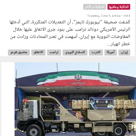
الحكاية ومافيها
الحكاية م الآخر
Tuesday, June 9, 2026 - 17:53
كشفت صحيفة "نيويورك تايمز"، أن التعديلات المتكررة، التي أدخلها
الرئيس الأمريكي دونالد ترامب على بنود جرى الاتفاق عليها خلال
المفاوضات النووية مع إيران، أسهمت في تعثر المحادثات وزادت من
خطر انهيار...
إيران
أمريكا
الحرب
السلاح النووي
ترامب
الاتفاق
مضيق هرمز
080601.jpg