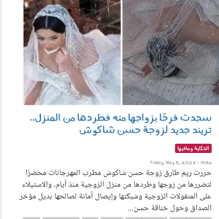
سجدت فرحًا بزواجها منه فطردها من المنزل..
تريند جديد لزوجة حسن شاكوش
الحكاية ومافيها
Friday, May 5, 2023 - 19:56
حررت ريم طارق زوجة حسن شاكوش مطرب المهرجانات محضرًا
لتضررها من زوجها وطردها من منزل الزوجية منذ أيام، والاستيلاء
على المنقولات الزوجية وشبكتها وإيصال أمانة لصالحها بديل مؤخر
الصداق وحول خناقة حسن...