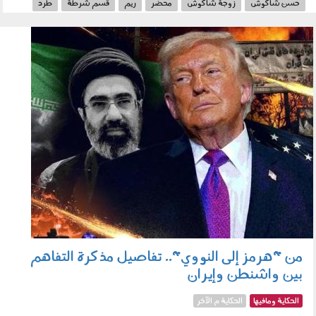
حسن شاكوش
زوجة شاكوش
محضر
ريم
قسم شرطة
طرد
120601.jpg
من "هرمز إلى النووي".. تفاصيل مذكرة التفاهم
بين واشنطن وإيران
الحكاية ومافيها
الحكاية م الآخر