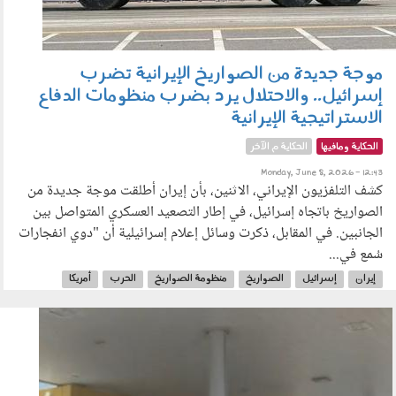
موجة جديدة من الصواريخ الإيرانية تضرب
إسرائيل.. والاحتلال يرد بضرب منظومات الدفاع
الاستراتيجية الإيرانية
الحكاية ومافيها
الحكاية م الآخر
Monday, June 8, 2026 - 12:43
كشف التلفزيون الإيراني، الاثنين، بأن إيران أطلقت موجة جديدة من
الصواريخ باتجاه إسرائيل، في إطار التصعيد العسكري المتواصل بين
الجانبين. في المقابل، ذكرت وسائل إعلام إسرائيلية أن "دوي انفجارات
سُمع في...
إيران
إسرائيل
الصواريخ
منظومة الصواريخ
الحرب
أمريكا
مضيق هرمز
070602.jpg