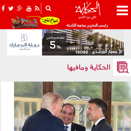
021_2.png
رئيس التحرير محمد الشبّه
الحكاية ومافيها
170601.jpg