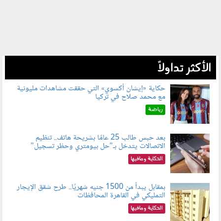
الأكثر تداولاً
حكاية «إيشان أكسوي» التي حققت مشاهدات مليونية
مع محمد صلاح في تركيا
080802.jpg
رياضة
بعد حبس طالب 25 عامًا بشريحة هاتف.. تنظيم
الاتصالات يتدخل بـ"حل بيومتري وحظر تسجيل"
080803.jpg
الحكاية ومافيها
بمقابل يبدأ من 1500 جنيه شهريًا.. طرح شقق الإيجار
التمليكي في القاهرة المحافظات
080801.jpg
الحكاية ومافيها