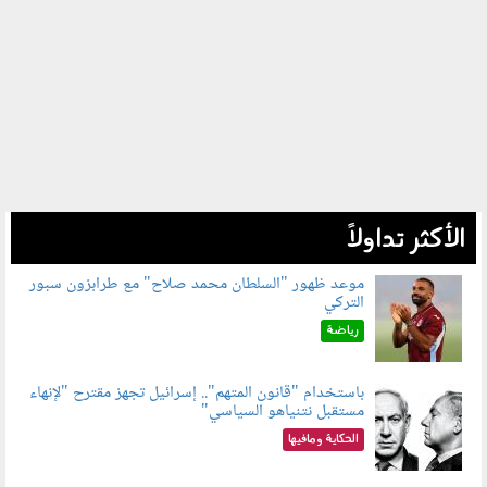
الأكثر تداولاً
موعد ظهور "السلطان محمد صلاح" مع طرابزون سبور
التركي
090802.jpg
رياضة
باستخدام "قانون المتهم".. إسرائيل تجهز مقترح "لإنهاء
مستقبل نتنياهو السياسي"
090801.jpg
الحكاية ومافيها