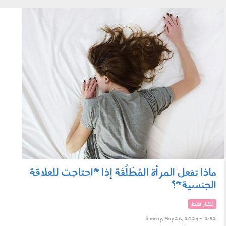
2605_006b.jpg
ماذا تفعل المرأة المُطَلَّقَة إذا "احتاجت للعلاقة
الجنسية"؟
للكبار فقط
Sunday, May 26, 2024 - 12:32