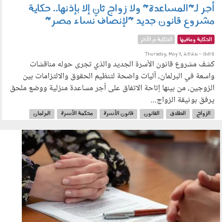
أجر لـ"المساعدة" ولا زواج ثانٍ إلا بإذنها.. حكاية
مشروع قانون جديد "لإنصاف نساء مصر"
الحكاية ومافيها
الحكاية م الآخر
Thursday, May 7, 2026 - 13:05
كشف مشروع قانون الأسرة الجديد والذي تجرى حوله مناقشات
واسعة في البرلمان، آليات واضحة لتنظيم الحقوق والالتزامات بين
الزوجين، من بينها إتاحة الاتفاق على أجر مساعدة منزلية ووضع ملحق
يرفق بوثيقة الزواج...
الزواج
الطلاق
القانون
قانون الأسرة
محكمة الأسرة
البرلمان
210401.jpg