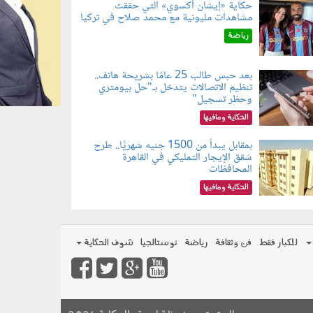
حكاية «إيشان أكسوي» التي حققت
مشاهدات مليونية مع محمد صلاح في تركيا
080802.jp
رياضة
بعد حبس طالب 25 عامًا بشريحة هاتف..
تنظيم الاتصالات يتدخل بـ"حل بيومتري
080803.jp
وحظر تسجيل"
الحكاية ومافيها
بمقابل يبدأ من 1500 جنيه شهريًا.. طرح
شقق الإيجار التمليكي في القاهرة
080801.jp
المحافظات
الحكاية ومافيها
للكبار فقط
فن وثقافة
رياضة
نوستالجيا
شوف الحكاية