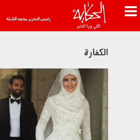
رئيس التحرير محمد الشبّه
الكفارة
2502_005.jpeg