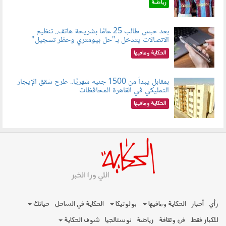
رياضة
بعد حبس طالب 25 عامًا بشريحة هاتف.. تنظيم
الاتصالات يتدخل بـ"حل بيومتري وحظر تسجيل"
080803.jpg
الحكاية ومافيها
بمقابل يبدأ من 1500 جنيه شهريًا.. طرح شقق الإيجار
التمليكي في القاهرة المحافظات
080801.jpg
الحكاية ومافيها
رأي
أخبار
الحكاية ومافيها
بولوتيكا
الحكاية في الساحل
حياتك
للكبار فقط
فن وثقافة
رياضة
نوستالجيا
شوف الحكاية