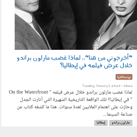
"أخرجوني من هنا".. لماذا غضب مارلون براندو
خلال عرض فيلمه في إيطاليا؟
نوستالجيا
Tuesday, January 7, 2025 - 08:26
لماذا غضب مارلون براندو خلال عرض فيلمه " On the Waterfront
" في إيطاليا؟ تلك الواقعة التاريخية الشهيرة التي أثارت الجدل
وحازت على اهتمام الملايين لعدة سنوات. هذا ما كشفه كتاب عن
صناعة السينما...
مارلون براندو
إيطاليا