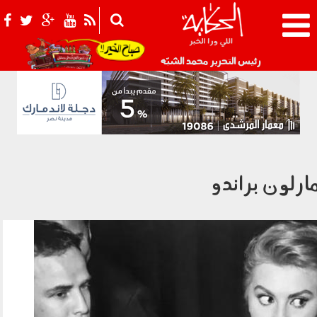
021_2.png
رئيس التحرير محمد الشبّه
ارلون براندو
0701_006.jpg