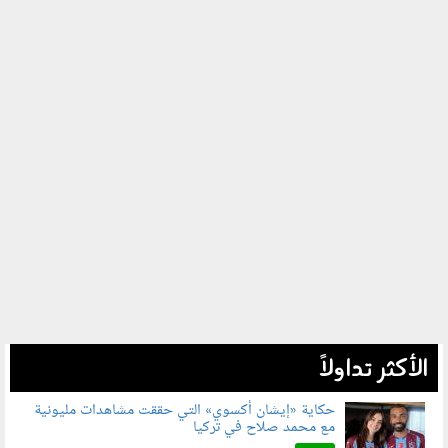
الأكثر تداولاً
حكاية «إيشان أكسوي» التي حققت مشاهدات مليونية
مع محمد صلاح في تركيا
080802.jpg