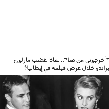
"أخرجوني من هنا".. لماذا غضب مارلون
براندو خلال عرض فيلمه في إيطاليا؟
0701_006.jpg