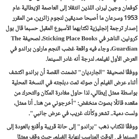
كوفمان وجين ليرنر، اللذين انتقلا إلى العاصمة الإيطالية عام
1953 وسرعان ما أصبحا صديقين لنجوم زائرين، من المقرر
إصدار ترجمة إنجليزية لكتابهما الأسبوع المقبل حسبما قال بول
كرونين، الناشر في
Sticking Place Books
، لصحيفة
The
Guardian
، وجاء فيه واقعة غضب النجم مارلون براندو في
العرض الأول لفيلمه، لدرجة أنه غادر السينما.
ووفقًا لصحيفة "الجارديان" تضمنت القصة أن براندو اكتشف
أثناء عرض الفيلم أن صوته تمت دبلجته في النسخة المحلية
بواسطة ممثل إيطالي، لذا حاول مغادرة المكان والتحرك من
مقعده قائلًا بصوت منخفض: "أخرجوني من هنا.. أنا ممثل،
ولست دمية.. تشعر وكأنك غريب في عرض جانبي".
ووفقًا للكتاب ذهب "براندو" إلى حانة قريبة وأقنع بالعودة إلى
السينما في الوقت المناسب لنهاية الفيلم، حيث وقف ممتنًا