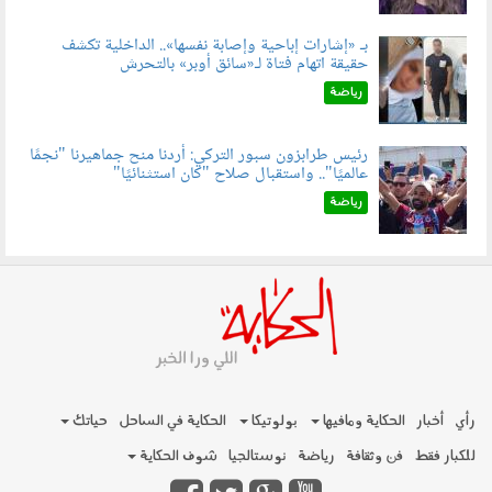
بـ «إشارات إباحية وإصابة نفسها».. الداخلية تكشف
حقيقة اتهام فتاة لـ«سائق أوبر» بالتحرش
060804.jpg
رياضة
رئيس طرابزون سبور التركي: أردنا منح جماهيرنا "نجمًا
عالميًا".. واستقبال صلاح "كان استثنائيًا"
060803.jpg
رياضة
رأي
أخبار
الحكاية ومافيها
بولوتيكا
الحكاية في الساحل
حياتك
للكبار فقط
فن وثقافة
رياضة
نوستالجيا
شوف الحكاية