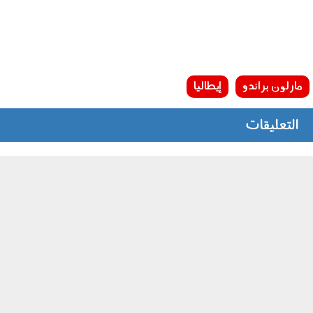
مارلون براندو
إيطاليا
التعليقات