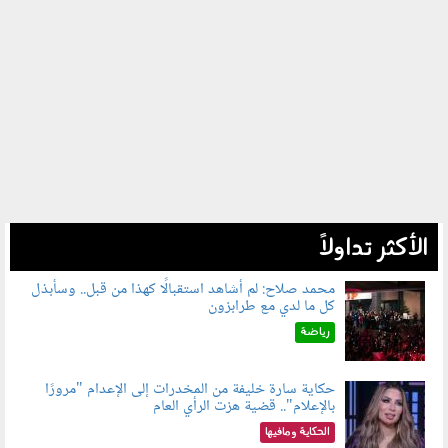
الأكثر تداولاً
محمد صلاح: لم أشاهد استقبالًا كهذا من قبل.. وسأبذل
كل ما لدي مع طرابزون
060802.jpg
رياضة
حكاية سارة خليفة من المخدرات إلى الإعدام "مرورًا
بالإعلام".. قضية هزت الرأي العام
060801.jpeg
الحكاية ومافيها