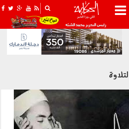
021_2.png
رئيس التحرير محمد الشبّه
لتلاوة
170103.jpg