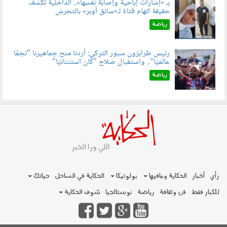
بـ «إشارات إباحية وإصابة نفسها».. الداخلية تكشف
حقيقة اتهام فتاة لـ«سائق أوبر» بالتحرش
060804.jpg
رياضة
رئيس طرابزون سبور التركي: أردنا منح جماهيرنا "نجمًا
عالميًا".. واستقبال صلاح "كان استثنائيًا"
060803.jpg
رياضة
رأي
أخبار
الحكاية ومافيها
بولوتيكا
الحكاية في الساحل
حياتك
للكبار فقط
فن وثقافة
رياضة
نوستالجيا
شوف الحكاية