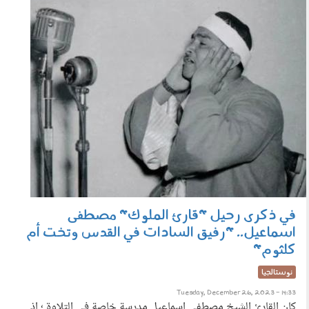
2612_004_2.jpg
في ذكرى رحيل "قارئ الملوك" مصطفى
اسماعيل.. "رفيق السادات في القدس وتخت أم
كلثوم"
نوستالجيا
Tuesday, December 26, 2023 - 14:33
كان القارئ الشيخ مصطفى اسماعيل مدرسة خاصة في التلاوة ؛ إذ