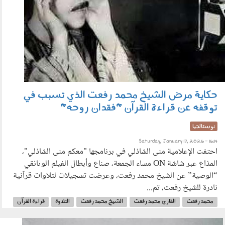
حكاية مرض الشيخ محمد رفعت الذي تسبب في
توقفه عن قراءة القرآن "فقدان روحه"
نوستالجيا
Saturday, January 17, 2026 - 16:14
احتفت الإعلامية منى الشاذلي في برنامجها "معكم منى الشاذلي"،
المذاع عبر شاشة ON مساء الجمعة، صناع وأبطال الفيلم الوثائقي
“الوصية” عن الشيخ محمد رفعت، وعرضت تسجيلات لتلاوات قرآنية
نادرة للشيخ رفعت، تم...
محمد رفعت
القارئ محمد رفعت
الشيخ محمد رفعت
التلاوة
قراءة القرآن