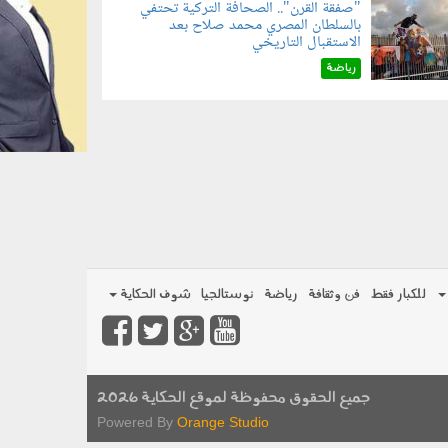
"صفقة القرن".. الصحافة التركية تحتفي
بالسلطان المصري محمد صلاح بعد
070801.jp
الاستقبال التاريخي
رياضة
للكبار فقط
فن وثقافة
رياضة
نوستالجيا
شوف الحكاية
جميع الحقوق محفوظة لموقع الحكاية 2026
Powered By
Orange Studio