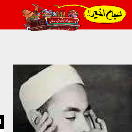
021_2.png
ا