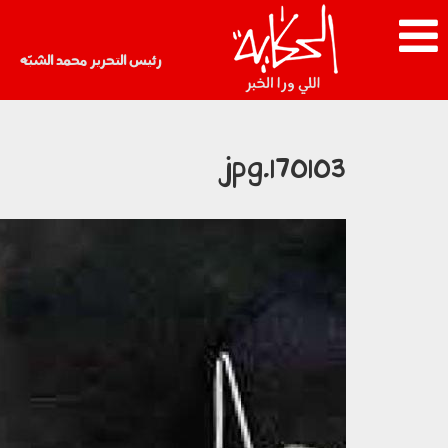
رئيس التحرير محمد الشبّه
170103.jpg