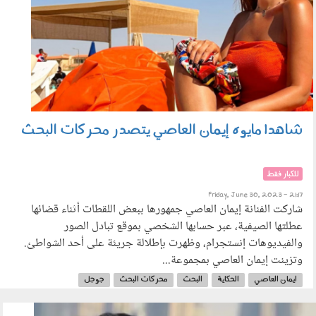
شاهد| مايوه إيمان العاصي يتصدر محركات البحث
للكبار فقط
Friday, June 30, 2023 - 21:17
شاركت الفنانة إيمان العاصي جمهورها ببعض اللقطات أثناء قضائها
عطلتها الصيفية، عبر حسابها الشخصي بموقع تبادل الصور
والفيديوهات إنستجرام، وظهرت بإطلالة جريئة على أحد الشواطئ.
وتزينت إيمان العاصي بمجموعة...
ايمان العاصي
الحكاية
البحث
محركات البحث
جوجل
مايوه ايمان العاصي
مايوه