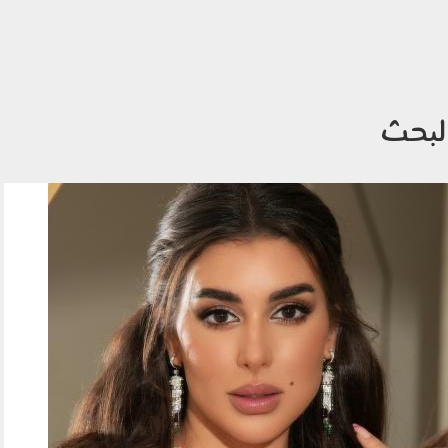
لبحث
image.jpg