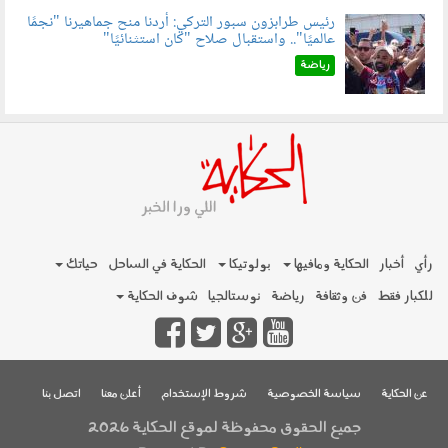
رئيس طرابزون سبور التركي: أردنا منح جماهيرنا "نجمًا
عالميًا".. واستقبال صلاح "كان استثنائيًا"
060803.jpg
رياضة
رأي
أخبار
الحكاية ومافيها
بولوتيكا
الحكاية في الساحل
حياتك
للكبار فقط
فن وثقافة
رياضة
نوستالجيا
شوف الحكاية
عن الحكاية
سياسة الخصوصية
شروط الإستخدام
أعلن معنا
اتصل بنا
جميع الحقوق محفوظة لموقع الحكاية 2026