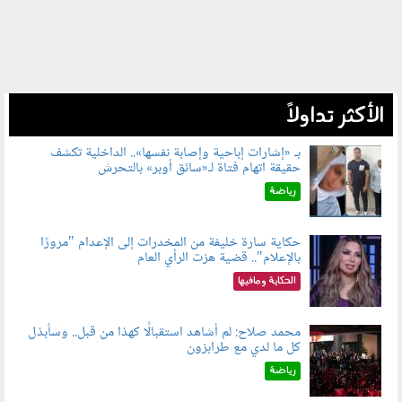
الأكثر تداولاً
بـ «إشارات إباحية وإصابة نفسها».. الداخلية تكشف
حقيقة اتهام فتاة لـ«سائق أوبر» بالتحرش
060804.jpg
رياضة
حكاية سارة خليفة من المخدرات إلى الإعدام "مرورًا
بالإعلام".. قضية هزت الرأي العام
060801.jpeg
الحكاية ومافيها
محمد صلاح: لم أشاهد استقبالًا كهذا من قبل.. وسأبذل
كل ما لدي مع طرابزون
060802.jpg
رياضة