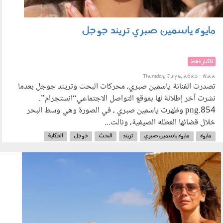
مايوه ياسمين صبري تريند جوجل
للكبار فقط
Thursday, July 6, 2023 - 18:22
تصدرت الفنانة ياسمين صبري، محركات البحث وتريند جوجل بعدما
نشرت آخر إطلالة لها بموقع التواصل الاجتماعي“انستجرام”.
854.png وظهرت ياسمين صبري ، في الصورة وهي وسط البحر
خلال قضائها العطله الصيفية، ونالت...
مايوه
مايوه ياسمين صبري
تريند
البحث
جوجل
الحكاية
1433.png