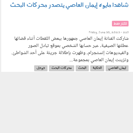
شاهد| مايوه إيمان العاصي يتصدر محركات البحث
للكبار فقط
Friday, June 30, 2023 - 21:17
شاركت الفنانة إيمان العاصي جمهورها ببعض اللقطات أثناء قضائها
عطلتها الصيفية، عبر حسابها الشخصي بموقع تبادل الصور
والفيديوهات إنستجرام، وظهرت بإطلالة جريئة على أحد الشواطئ.
وتزينت إيمان العاصي بمجموعة...
ايمان العاصي
الحكاية
البحث
محركات البحث
جوجل
مايوه ايمان العاصي
مايوه