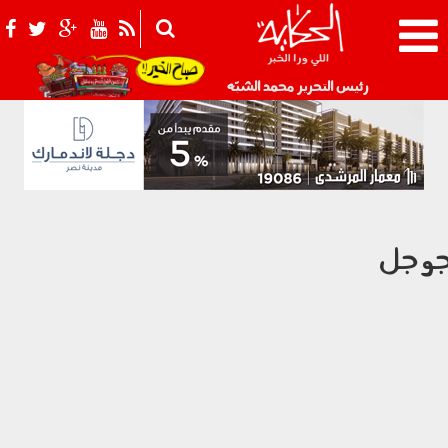
021_2.png
رئيس التحرير محمد الشبّه
وجل