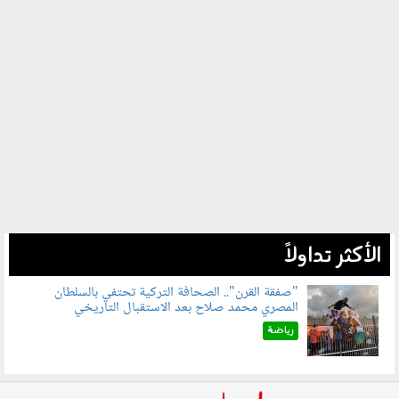
الأكثر تداولاً
"صفقة القرن".. الصحافة التركية تحتفي بالسلطان
المصري محمد صلاح بعد الاستقبال التاريخي
070801.jpg
رياضة