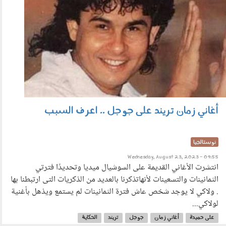
أغاني زمان تريند على جوجل .. اعرف السبب
نوستالجيا
Wednesday, August 23, 2023 - 09:55
انتشرت الأغاني القديمة على السوشيال ميديا وتحديدًا فترتي
الثمانينات والتسعينات لأنهاتذكرنا بالعديد من الذكريات التى ارتبطنا بها
. ولاكي لا يوجد شخص عاش فترة الثمانينات لم يستمع ويذهل بأغنية
لولاكي...
على حميدة
أغاني زمان
جوجل
تريند
الحكاية