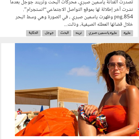
تصدرت الفنانة ياسمين صبري، محركات البحث وتريند جوجل بعدما
نشرت آخر إطلالة لها بموقع التواصل الاجتماعي“انستجرام”.
854.png وظهرت ياسمين صبري ، في الصورة وهي وسط البحر
خلال قضائها العطله الصيفية، ونالت...
مايوه
مايوه ياسمين صبري
تريند
البحث
جوجل
الحكاية
1433.png