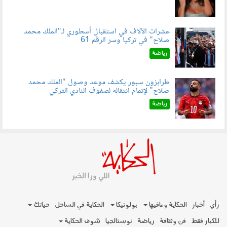
عشرات الآلاف في استقبال أسطوري لـ"الملك محمد
صلاح" في تركيا وسر الرقم 61
050803.jpg
رياضة
طرابزون سبور يكشف موعد وصول "الملك محمد
صلاح" لإتمام انتقاله لصفوف النادي التركي
050801.jpg
رياضة
رأي
أخبار
الحكاية ومافيها
بولوتيكا
الحكاية في الساحل
حياتك
للكبار فقط
فن وثقافة
رياضة
نوستالجيا
شوف الحكاية