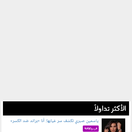
الأكثر تداولاً
ياسمين صبري تكشف سر غيابها: أنا «براند ضد الكسر»
050802.jpg
فن وثقافة