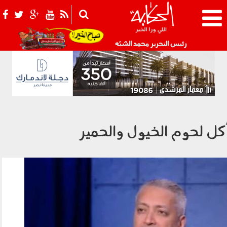
021_2.png
رئيس التحرير محمد الشبّه
كل لحوم الخيول والحمير
تامر أمين