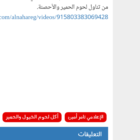
من تناول لحوم الحمير والأحصنة.
.com/alnahareg/videos/915803383069428/
الإعلامي تامر أمين
أكل لحوم الخيول والحمير
التعليقات