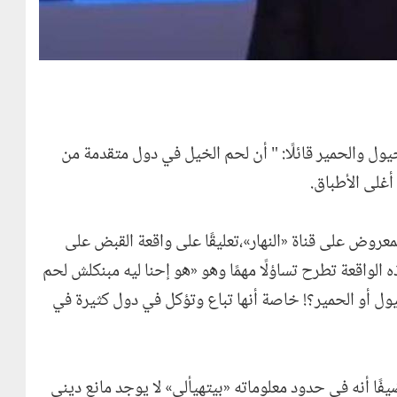
خيول والحمير قائلًا: " أن لحم الخيل في دول متقدمة من
أغلى الأطباق.
لمعروض على قناة «النهار»،تعليقًا على واقعة القبض على
الواقعة تطرح تساؤلًا مهمًا وهو «هو إحنا ليه مبنكلش لحم
يول أو الحمير؟! خاصة أنها تباع وتؤكل في دول كثيرة في
ا أنه في حدود معلوماته «بيتهيألي» لا يوجد مانع ديني