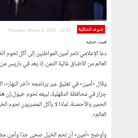
شوف الحكاية
Thursday, March 9, 2023 - 12:13
كتب:
- الحكاية
دعا الإعلامي تامر أمين،المواطنين إلى أكل لحوم ال
العالم من الأطباق غالية الثمن، إذ يعد في باريس من 
وقال «أمين» في تعليق عبر برنامجه «آخر النهار»، ا
جزار في محافظة الدقهلية، لبيعه لحوم خيول،إن هذه 
الحمير والأحصنة، لماذا لا يأكل المصريون لحوم الخ
العالم».
وأوضح «أمين» أن لحم الخيل صحي جدًا وآمن، مضيفً