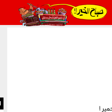
021_2.png
ا
ير !