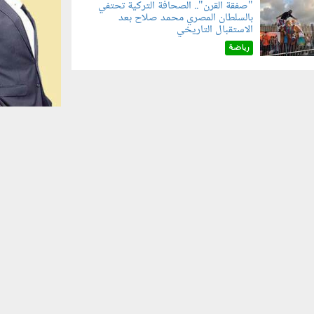
"صفقة القرن".. الصحافة التركية تحتفي
بالسلطان المصري محمد صلاح بعد
070801.jp
الاستقبال التاريخي
رياضة