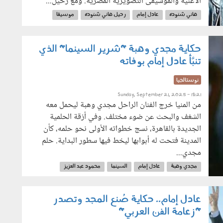
الأغنية والموسيقى التصويرية المصرية. ومع رحيل...
هاني شنوده
عادل إمام
رحيل هاني شنوده
موسيقا
موسيقا تصويرية
أفلام عادل إمام
المشبوه
الغول
حكاية مجدي وهبة "شرير السينما" الذي
تنبَّأ عادل إمام بوفاته
نوستالجيا
Sunday, September 21, 2025 - 18:21
من المنيا خرج الفنان الراحل مجدي وهبة ليحمل معه
الشغف والبحث عن ضوء مختلف. وفي أزقة الحلمية
الجديدة بالقاهرة، نسج خطواته الأولى نحو حلمه، كأن
المدينة فتحت له أبوابها ليخط فيها سطور البداية. حلم
مجدي...
مجدي وهبة
عادل إمام
السينما
محمود عبد العزيز
حنفي الأبهة
نور الشريف
عادل إمام.. حكاية صُنع المجد وتصدر
"زعامة الفن العربي"