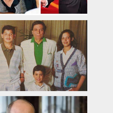
5454545454.png
030104.jpg