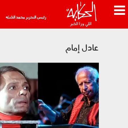
رئيس التحرير محمد الشبّه
عادل إمام
220703.jpg