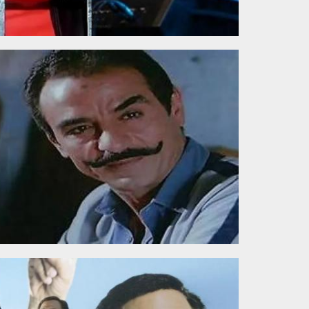
210905.jpg
170501.jpg