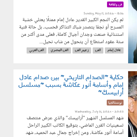
فن وثقافة
Sunday, May 17, 2026 - 18:36
لم يكن النجم الكبير القدير عادل إمام ممثلًا يعتلي خشبة
المسرح أو نجمًا يتصدر شباك التذاكر فحسب، بل حالة فنية
استثنائية صنعت وجدان أجيال كاملة، فعلى مدى أكثر من
ستة عقود استطاع أن يتحول من شاب نحيل...
عادل إمام
الفن
زعيم الفن
الفن المصري
الفن العربي
الزعيم عادل إمام
عيد ميلاد عادل إمام
حكاية "الصدام التاريخي" بين صدام عادل
إمام وأسامة أنور عكاشة بسبب "مسلسل
أرابيسك"
نوستالجيا
Wednesday, July 31, 2024 - 20:53
شهد المسلسل الشهير "أرابيسك" والذي عرض منتصف
تسعينيات القرن الماضي، بتوقيع الكاتب الكبير الراحل
أسامة أنور عكاشة، ومن إخراج جمال عبد الحميد، شهد