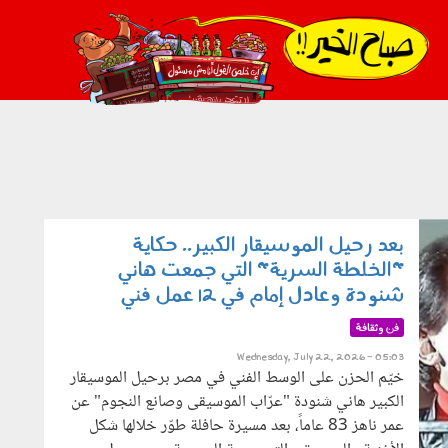
021_2.png
بعد رحيل الموسيقار الكبير.. حكاية
"الخلطة السرية" التي جمعت هاني
شنودة وعادل إمام في 12 عمل فني
فن وثقافة
Wednesday, July 22, 2026 - 05:03
خيّم الحزن على الوسط الفني في مصر برحيل الموسيقار
الكبير هاني شنودة "عرّاب الموسيقى وصانع النجوم" عن
عمر ناهز 83 عاماً، بعد مسيرة حافلة طوّر خلالها شكل