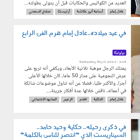
العديد من الكواليس والحكايات قبل أن يتولى بطولته...
عادل إمام
أسامة أنور عكاشة
أرابيسك
صلاح السعدني
في عيد ميلاده..عادل إمام هرم الفن الرابع
بولوتيكا
Wednesday, May 17, 2023 - 21:48
يمتلك الرجل موهبة ثلاثية الأبعاد، ويكفي أنه تربع على
عرش النجومية على مدار 50 عاما، كان خلالها الأعلى
أجرا، والأكثر طلبا، فضلا عن أنه تناول موضوعات شائكة
في أعماله، ناقش خلالها عدة أفكار جريئة،...
عادل إمام
الحكاية
افلام
الزعيم
المشهد الاجتماعي
في ذكرى رحيله.. حكاية وحيد حامد..
السيناريست الذي "انتصر للناس بالكلمة"