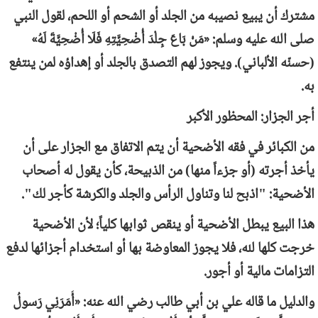
مشترك أن يبيع نصيبه من الجلد أو الشحم أو اللحم، لقول النبي
صلى الله عليه وسلم: «مَنْ بَاعَ جِلْدَ أُضْحِيَّتِهِ فَلَا أُضْحِيَّةَ لَهُ»
(حسنّه الألباني). ويجوز لهم التصدق بالجلد أو إهداؤه لمن ينتفع
به.
أجر الجزار: المحظور الأكبر
من الكبائر في فقه الأضحية أن يتم الاتفاق مع الجزار على أن
يأخذ أجرته (أو جزءاً منها) من الذبيحة، كأن يقول له أصحاب
الأضحية: "اذبح لنا وتناول الرأس والجلد والكرشة كأجر لك".
هذا البيع يبطل الأضحية أو ينقص ثوابها كلياً؛ لأن الأضحية
خرجت كلها لله، فلا يجوز المعاوضة بها أو استخدام أجزائها لدفع
التزامات مالية أو أجور.
والدليل ما قاله علي بن أبي طالب رضي الله عنه: «أَمَرَنِي رَسولُ