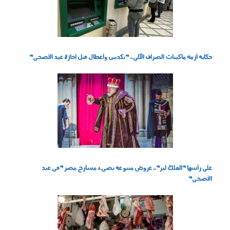
حكاية أزمة ماكينات الصراف الآلي.. "تكدس وأعطال قبل إجازة عيد الأضحى"
220502.jpg
على رأسها "الملك لير".. عروض متنوعة تضيء مسارح مصر "في عيد
الأضحى"
060503.jpg