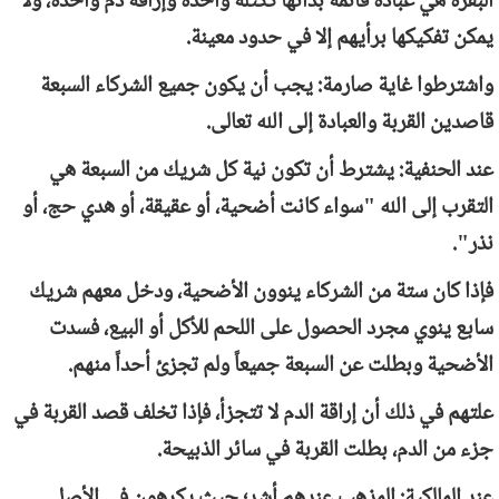
البقرة هي عبادة قائمة بذاتها ككتلة واحدة وإراقة دم واحدة، ولا
يمكن تفكيكها برأيهم إلا في حدود معينة.
واشترطوا غاية صارمة: يجب أن يكون جميع الشركاء السبعة
قاصدين القربة والعبادة إلى الله تعالى.
عند الحنفية: يشترط أن تكون نية كل شريك من السبعة هي
التقرب إلى الله "سواء كانت أضحية، أو عقيقة، أو هدي حج، أو
نذر".
فإذا كان ستة من الشركاء ينوون الأضحية، ودخل معهم شريك
سابع ينوي مجرد الحصول على اللحم للأكل أو البيع، فسدت
الأضحية وبطلت عن السبعة جميعاً ولم تجزئ أحداً منهم.
علتهم في ذلك أن إراقة الدم لا تتجزأ، فإذا تخلف قصد القربة في
جزء من الدم، بطلت القربة في سائر الذبيحة.
عند المالكية: المذهب عندهم أشد؛ حيث يكرهون في الأصل