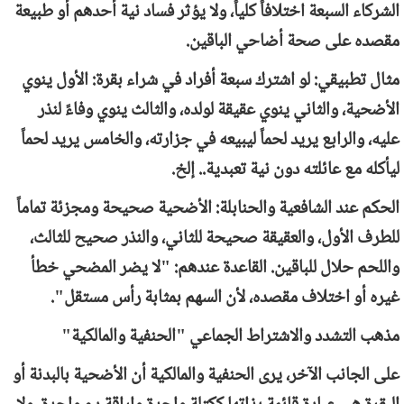
الشركاء السبعة اختلافاً كلياً، ولا يؤثر فساد نية أحدهم أو طبيعة
مقصده على صحة أضاحي الباقين.
مثال تطبيقي: لو اشترك سبعة أفراد في شراء بقرة: الأول ينوي
الأضحية، والثاني ينوي عقيقة لولده، والثالث ينوي وفاءً لنذر
عليه، والرابع يريد لحماً ليبيعه في جزارته، والخامس يريد لحماً
ليأكله مع عائلته دون نية تعبدية.. إلخ.
الحكم عند الشافعية والحنابلة: الأضحية صحيحة ومجزئة تماماً
للطرف الأول، والعقيقة صحيحة للثاني، والنذر صحيح للثالث،
واللحم حلال للباقين. القاعدة عندهم: "لا يضر المضحي خطأ
غيره أو اختلاف مقصده، لأن السهم بمثابة رأس مستقل".
مذهب التشدد والاشتراط الجماعي "الحنفية والمالكية"
على الجانب الآخر، يرى الحنفية والمالكية أن الأضحية بالبدنة أو