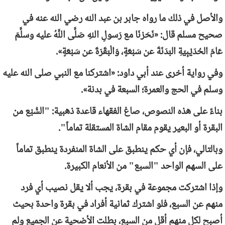
والأصل في ذلك ما رواه جابر بن عبد الله رضي الله عنه في
صحيح مسلم قال: «نَحَرْنَا مع رَسولِ اللهِ صَلَّى اللَّهُ عليه وسلَّمَ
عَامَ الحُدَيْبِيَةِ البَدَنَةَ عن سَبْعَةٍ، وَالْبَقَرَةَ عن سَبْعَةٍ».
وفي رواية أخرى عند أبي داود: «اشتركنا مع النبي صلى الله عليه
وسلم في الحج والعمرة؛ السبعة في بدنة».
بناءً على هذه النصوص، صاغ الفقهاء قاعدة ذهبية: "السُّبْع من
البقرة أو البعير يقوم مقام الشاة المستقلة تماماً".
وبالتالي، فإن أي حكم ينطبق على الشاة المنفردة ينطبق تماماً
على السهم الواحد "السبع" من الأنعام الكبيرة.
وإذا اشتركت مجموعة في بقرة، يجب ألا يقل نصيب أي فرد
منهم عن السبع، فلو اشترك ثمانية أفراد في بقرة واحدة بحيث
أصبح لكل منهم أقل من السبع، بطلت الأضحية عن الجميع ولم