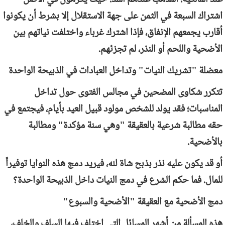
اشتراك السبعة في الثمن على جهة الاستقلال إلا بشرط أن يكونوا
أقارب يجمعهم الإنفاق، فإذا اشترك غرباء واختلفت نياتهم بين
الأضحية واللحم أو النذر، لم تجزئهم.
معضلة "تشريك النيات" وتداخل العبادات في الذبيحة الواحدة
تتكرر شكاوى المضحين في مجالس الفتوى حول تداخل
المناسبات؛ فقد يولد للشخص مولود قبيل العيد بأيام، فيجتمع في
حقه مطالبة شرعية بالعقيقة "وهي سنة مؤكدة" ومطالبة
بالأضحية.
أو قد يكون عليه نذر بذبح شاة لله، فيريد دمج هذه النوايا توفيراً
للمال. فما حكم الشرع في دمج النيات داخل الذبيحة الواحدة؟
دمج الأضحية مع العقيقة "الأضحية والسبوع"
هذه المسألة من أشهر المسائل التي اختلف فيها السلف والخلف،