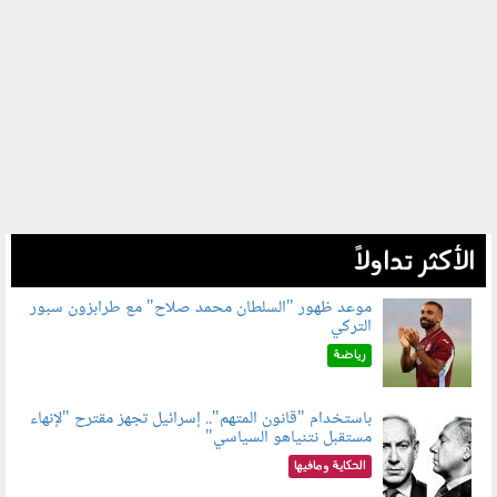
الأكثر تداولاً
موعد ظهور "السلطان محمد صلاح" مع طرابزون سبور
التركي
090802.jpg
رياضة
باستخدام "قانون المتهم".. إسرائيل تجهز مقترح "لإنهاء
مستقبل نتنياهو السياسي"
090801.jpg
الحكاية ومافيها