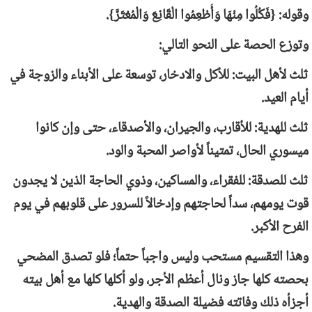
وقوله: {فَكُلُوا مِنْهَا وَأَطْعِمُوا الْقَانِعَ وَالْمُعْتَرَّ}.
وتوزع الحصة على النحو التالي:
ثلث لأهل البيت: للأكل والادخار، توسعة على الأبناء والزوجة في
أيام العيد.
ثلث للهدية: للأقارب، والجيران، والأصدقاء، حتى وإن كانوا
ميسوري الحال، تمتيناً لأواصر المحبة والود.
ثلث للصدقة: للفقراء، والمساكين، وذوي الحاجة الذين لا يجدون
قوت يومهم، سداً لحاجتهم وإدخالاً للسرور على قلوبهم في يوم
الفرح الأكبر.
وهذا التقسيم مستحب وليس واجباً حتماً؛ فلو تصدق المضحي
بحصته كلها جاز ونال أعظم الأجر، ولو أكلها كلها مع أهل بيته
أجزأه ذلك وفاتته فضيلة الصدقة والهدية.