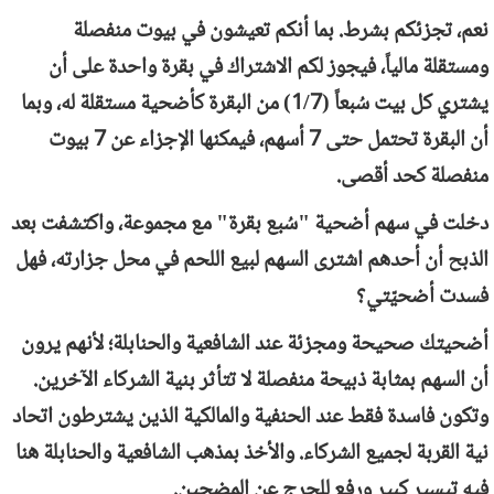
نعم، تجزئكم بشرط. بما أنكم تعيشون في بيوت منفصلة
ومستقلة مالياً، فيجوز لكم الاشتراك في بقرة واحدة على أن
يشتري كل بيت سُبعاً (1/7) من البقرة كأضحية مستقلة له، وبما
أن البقرة تحتمل حتى 7 أسهم، فيمكنها الإجزاء عن 7 بيوت
منفصلة كحد أقصى.
دخلت في سهم أضحية "سُبع بقرة" مع مجموعة، واكتشفت بعد
الذبح أن أحدهم اشترى السهم لبيع اللحم في محل جزارته، فهل
فسدت أضحيّتي؟
أضحيتك صحيحة ومجزئة عند الشافعية والحنابلة؛ لأنهم يرون
أن السهم بمثابة ذبيحة منفصلة لا تتأثر بنية الشركاء الآخرين.
وتكون فاسدة فقط عند الحنفية والمالكية الذين يشترطون اتحاد
نية القربة لجميع الشركاء. والأخذ بمذهب الشافعية والحنابلة هنا
فيه تيسير كبير ورفع للحرج عن المضحين.