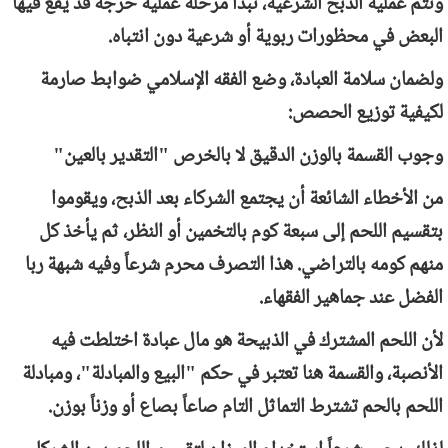
وتتم عملية الذبح الشرعية، تبدأ مرحلة عملية حرجة قد يقع فيها
البعض في محظورات ربوية أو شرعية دون انتباه.
ولضمان سلامة العبادة، وضع الفقه الإسلامي ضوابط صارمة
لكيفية توزيع الحصص:
وجوب القسمة بالوزن الدقيق لا بالخرص "التقدير بالعين"
من الأخطاء الشائعة أن يجتمع الشركاء بعد الذبح، ويقوموا
بتقسيم اللحم إلى سبعة كوم بالتخمين أو النظر، ثم يأخذ كل
منهم كومه بالتراضي. هذا التصرف محرم شرعاً وفيه شبهة ربا
الفضل عند جماهير الفقهاء.
لأن اللحم المشترك في الذبيحة هو مال عبادة اختلطت فيه
الأنصبة، والقسمة هنا تعتبر في حكم "البيع والمبادلة"، ومبادلة
اللحم بالحم تشترط التماثل التام صاعاً بصاع أو وزناً بوزن.