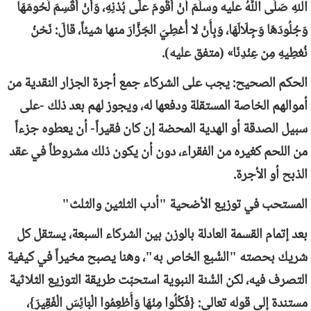
اللهِ صَلَّى اللَّهُ عليه وسلَّمَ أنْ أَقُومَ علَى بُدْنِهِ، وَأَنْ أَقْسِمَ لُحُومَهَا
وَجُلُودَهَا وَجِلَالَهَا، وَبِأَنْ لا أُعْطِيَ الجَزَّارَ منها شيئاً، قالَ: نَحْنُ
نُعْطِيهِ مِن عِنْدِنَا» (متفق عليه).
الحكم الصحيح: يجب على الشركاء جمع أجرة الجزار النقدية من
أموالهم الخاصة المستقلة ودفعها له، ويجوز لهم بعد ذلك -على
سبيل الصدقة أو الهدية المحضة إن كان فقيراً- أن يعطوه جزءاً
من اللحم كغيره من الفقراء، دون أن يكون ذلك مشروطاً في عقد
الذبح أو الأجرة.
المستحب في توزيع الأضحية "أدب الثلثين والثلث"
بعد إتمام القسمة العادلة بالوزن بين الشركاء السبعة، يستقل كل
شريك بحصته "السُّبع الخاص به"، وهنا يصبح مخيراً في كيفية
التصرف فيه، لكن السُّنة النبوية استحبّت طريقة التوزيع الثلاثية
مستندة إلى قوله تعالى: {فَكُلُوا مِنْهَا وَأَطْعِمُوا الْبَائِسَ الْفَقِيرَ}،