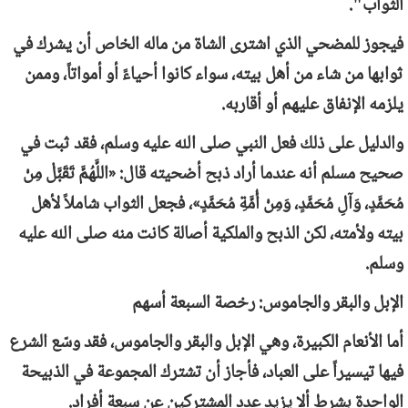
الثواب".
فيجوز للمضحي الذي اشترى الشاة من ماله الخاص أن يشرك في
ثوابها من شاء من أهل بيته، سواء كانوا أحياءً أو أمواتاً، وممن
يلزمه الإنفاق عليهم أو أقاربه.
والدليل على ذلك فعل النبي صلى الله عليه وسلم، فقد ثبت في
صحيح مسلم أنه عندما أراد ذبح أضحيته قال: «اللَّهُمَّ تَقَبَّلْ مِنْ
مُحَمَّدٍ، وَآلِ مُحَمَّدٍ، وَمِنْ أُمَّةِ مُحَمَّدٍ»، فجعل الثواب شاملاً لأهل
بيته ولأمته، لكن الذبح والملكية أصالة كانت منه صلى الله عليه
وسلم.
الإبل والبقر والجاموس: رخصة السبعة أسهم
أما الأنعام الكبيرة، وهي الإبل والبقر والجاموس، فقد وسّع الشرع
فيها تيسيراً على العباد، فأجاز أن تشترك المجموعة في الذبيحة
الواحدة بشرط ألا يزيد عدد المشتركين عن سبعة أفراد.