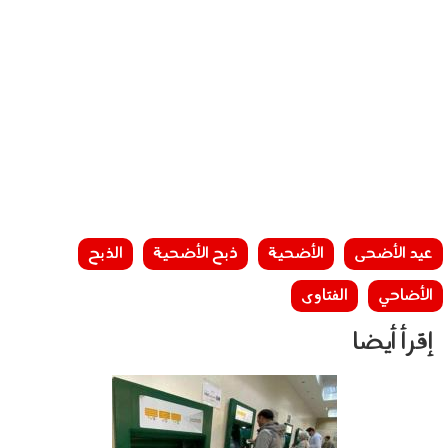
عيد الأضحى
الأضحية
ذبح الأضحية
الذبح
الأضاحي
الفتاوى
إقرأ أيضا
260501.jpg