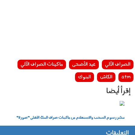
الصراف الآلي
عيد الأضحى
ماكينات الصراف الآلي
atm
الكاش
البنوك
إقرأ أيضا
2015-635628766088334609-833.jpg
ننشر رسوم السحب والاستعلام من ماكينات صراف البنك الأهلي "صورة"
التعليقات