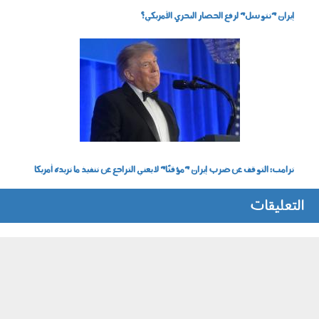
إيران "تتوسل" لرفع الحصار البحري الأمريكي؟
260701.jpg
ترامب: التوقف عن ضرب إيران "مؤقتًا" لا يعني التراجع عن تنفيذ ما تريده أمريكا
التعليقات