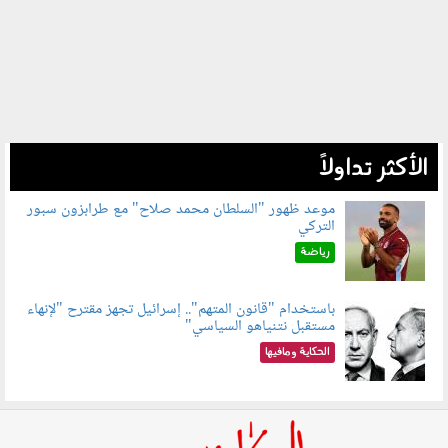
الأكثر تداولاً
موعد ظهور "السلطان محمد صلاح" مع طرابزون سبور
التركي
090802.jpg
رياضة
باستخدام "قانون المتهم".. إسرائيل تجهز مقترح "لإنهاء
مستقبل نتنياهو السياسي"
090801.jpg
الحكاية ومافيها