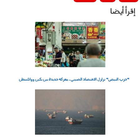
إقرأ أيضا
290701.jpg
"حرب البيض" تزلزل الاقتصاد الصيني.. معركة جديدة بين بكين وواشنطن
280701.jpg