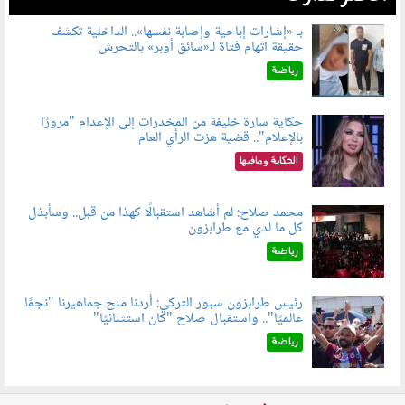
بـ «إشارات إباحية وإصابة نفسها».. الداخلية تكشف
حقيقة اتهام فتاة لـ«سائق أوبر» بالتحرش
060804.jpg
رياضة
حكاية سارة خليفة من المخدرات إلى الإعدام "مرورًا
بالإعلام".. قضية هزت الرأي العام
060801.jpeg
الحكاية ومافيها
محمد صلاح: لم أشاهد استقبالًا كهذا من قبل.. وسأبذل
كل ما لدي مع طرابزون
060802.jpg
رياضة
رئيس طرابزون سبور التركي: أردنا منح جماهيرنا "نجمًا
عالميًا".. واستقبال صلاح "كان استثنائيًا"
060803.jpg
رياضة