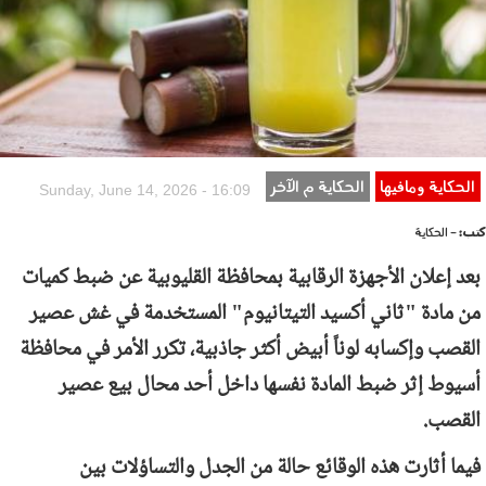
الحكاية ومافيها
الحكاية م الآخر
Sunday, June 14, 2026 - 16:09
كتب:
- الحكاية
بعد إعلان الأجهزة الرقابية بمحافظة القليوبية عن ضبط كميات
من مادة "ثاني أكسيد التيتانيوم" المستخدمة في غش عصير
القصب وإكسابه لوناً أبيض أكثر جاذبية، تكرر الأمر في محافظة
أسيوط إثر ضبط المادة نفسها داخل أحد محال بيع عصير
القصب.
فيما أثارت هذه الوقائع حالة من الجدل والتساؤلات بين