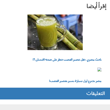
إقرأ أيضا
download_1.jpg
باحث مصري : هل عصير القصب خطر على صحة الانسان ؟!
mhtt-wqwd.jpg
مصر تخترع أول سيارة تسير بعصير القصب!
التعليقات