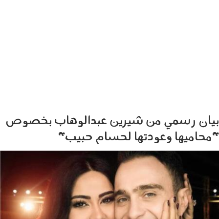
بيان رسمي من شيرين عبدالوهاب بخصوص
"محاميها وعودتها لحسام حبيب"
2308002.jpg