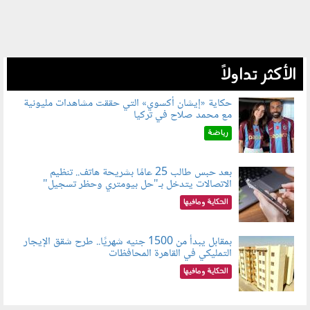
الأكثر تداولاً
حكاية «إيشان أكسوي» التي حققت مشاهدات مليونية
مع محمد صلاح في تركيا
080802.jpg
رياضة
بعد حبس طالب 25 عامًا بشريحة هاتف.. تنظيم
الاتصالات يتدخل بـ"حل بيومتري وحظر تسجيل"
080803.jpg
الحكاية ومافيها
بمقابل يبدأ من 1500 جنيه شهريًا.. طرح شقق الإيجار
التمليكي في القاهرة المحافظات
080801.jpg
الحكاية ومافيها