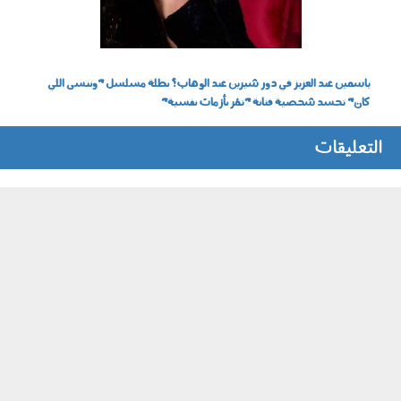
ياسمين عبد العزيز في دور شيرين عبد الوهاب؟ بطلة مسلسل "وننسى اللي
كان" تجسد شخصية فنانة "تمُر بأزمات نفسية"
التعليقات