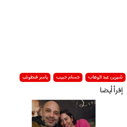
شيرين عبد الوهاب
حسام حبيب
ياسر قنطوش
إقرأ أيضا
190402.jpg