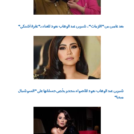
بعد عامين من "الأزمات".. شيرين عبد الوهاب تعود للغناء بـ"عايزة أشتكي"
040203.jpg
شيرين عبد الوهاب تعود للأضواء بتحذير يخُص حساباتها على "السوشيال
ميديا"
210105.jpg