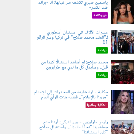
ياسمين صبري تكشف سر غيابها: أنا «براند
ضد الكسر»
050802.jp
فن وثقافة
عشرات الآلاف في استقبال أسطوري
لـ"الملك محمد صلاح" في تركيا وسر الرقم
050803.jp
61
رياضة
محمد صلاح: لم أشاهد استقبالًا كهذا من
قبل.. وسأبذل كل ما لدي مع طرابزون
060802.jp
رياضة
حكاية سارة خليفة من المخدرات إلى الإعدام
"مرورًا بالإعلام".. قضية هزت الرأي العام
060801.jpe
الحكاية ومافيها
رئيس طرابزون سبور التركي: أردنا منح
جماهيرنا "نجمًا عالميًا".. واستقبال صلاح
060803.jp
"كان استثنائيًا"