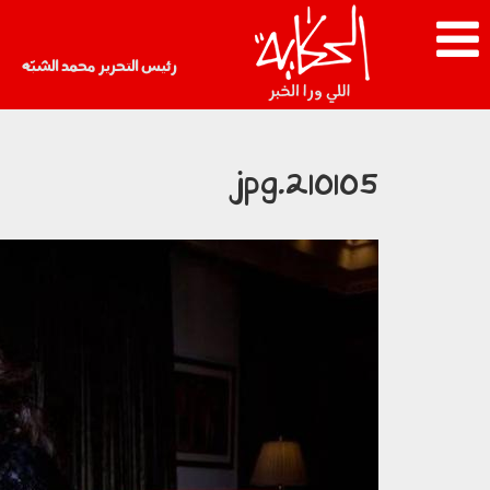
رئيس التحرير محمد الشبّه
210105.jpg