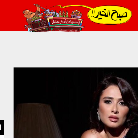
021_2.png
ا