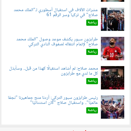
عشرات الآلاف في استقبال أسطوري لـ"الملك محمد
صلاح" في تركيا وسر الرقم 61
050803.jpg
رياضة
طرابزون سبور يكشف موعد وصول "الملك محمد
صلاح" لإتمام انتقاله لصفوف النادي التركي
050801.jpg
رياضة
محمد صلاح: لم أشاهد استقبالًا كهذا من قبل.. وسأبذل
كل ما لدي مع طرابزون
060802.jpg
رياضة
رئيس طرابزون سبور التركي: أردنا منح جماهيرنا "نجمًا
عالميًا".. واستقبال صلاح "كان استثنائيًا"
060803.jpg
رياضة