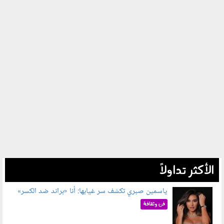
الأكثر تداولاً
ياسمين صبري تكشف سر غيابها: أنا «براند ضد الكسر»
050802.jpg
فن وثقافة