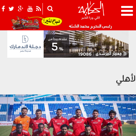
021_2.png
رئيس التحرير محمد الشبّه
لأهلي