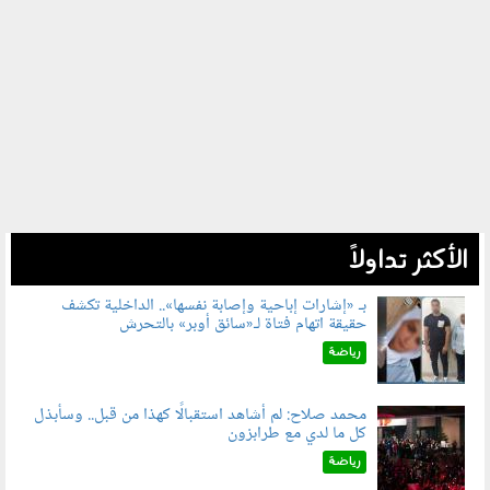
الأكثر تداولاً
بـ «إشارات إباحية وإصابة نفسها».. الداخلية تكشف
حقيقة اتهام فتاة لـ«سائق أوبر» بالتحرش
060804.jpg
رياضة
محمد صلاح: لم أشاهد استقبالًا كهذا من قبل.. وسأبذل
كل ما لدي مع طرابزون
060802.jpg
رياضة