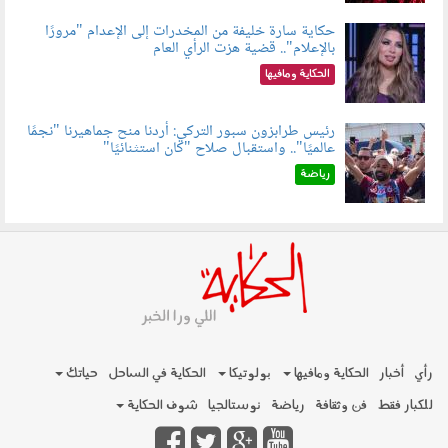
حكاية سارة خليفة من المخدرات إلى الإعدام "مرورًا
بالإعلام".. قضية هزت الرأي العام
060801.jpeg
الحكاية ومافيها
رئيس طرابزون سبور التركي: أردنا منح جماهيرنا "نجمًا
عالميًا".. واستقبال صلاح "كان استثنائيًا"
060803.jpg
رياضة
رأي
أخبار
الحكاية ومافيها
بولوتيكا
الحكاية في الساحل
حياتك
للكبار فقط
فن وثقافة
رياضة
نوستالجيا
شوف الحكاية