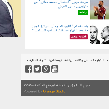
موعد ظهور "السلطان محمد صلاح" مع
طرابزون سبور التركي
090802.jp
رياضة
باستخدام "قانون المتهم".. إسرائيل تجهز
مقترح "لإنهاء مستقبل نتنياهو السياسي"
090801.jp
الحكاية ومافيها
للكبار فقط
فن وثقافة
رياضة
نوستالجيا
شوف الحكاية
جميع الحقوق محفوظة لموقع الحكاية 2026
Powered By
Orange Studio