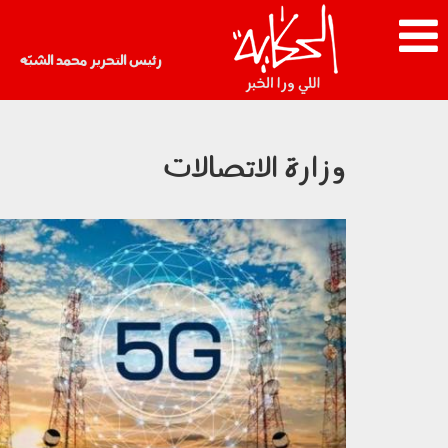
رئيس التحرير محمد الشبّه
وزارة الاتصالات
080203.jpg