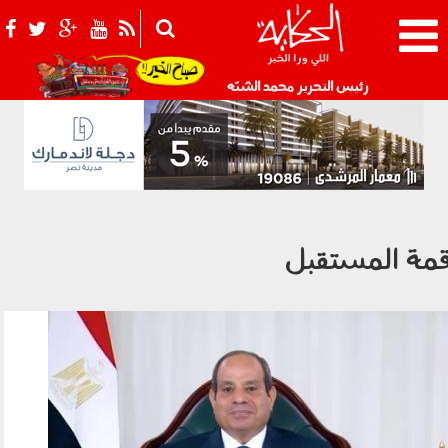
021_2.png
رئيس التحرير محمد الشبّه
مة المستقبل
1509_005.jpg