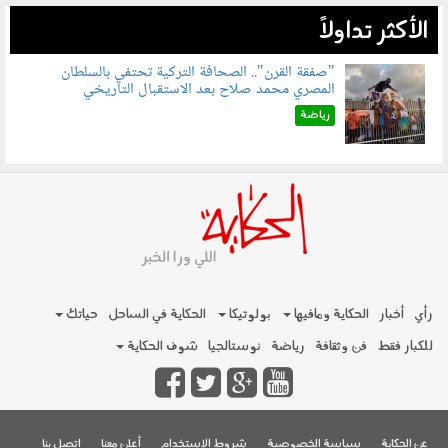
الأكثر تداولاً
"صفقة القرن".. الصحافة التركية تحتفي بالسلطان
المصري محمد صلاح بعد الاستقبال التاريخي
070801.jpg
رياضة
رأي
أخبار
الحكاية ومافيها
بولوتيكا
الحكاية في الساحل
حياتك
للكبار فقط
فن وثقافة
رياضة
نوستالجيا
شوف الحكاية
عن الحكاية
سياسة الخصوصية
شروط الإستخدام
أعلن معنا
اتصل بنا