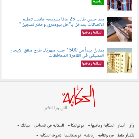
رياضة
بعد حبس طالب 25 عامًا بشريحة هاتف.. تنظيم
الاتصالات يتدخل بـ"حل بيومتري وحظر تسجيل"
080803.jpg
الحكاية ومافيها
بمقابل يبدأ من 1500 جنيه شهريًا.. طرح شقق الإيجار
التمليكي في القاهرة المحافظات
080801.jpg
الحكاية ومافيها
رأي
أخبار
الحكاية ومافيها
بولوتيكا
الحكاية في الساحل
حياتك
للكبار فقط
فن وثقافة
رياضة
نوستالجيا
شوف الحكاية