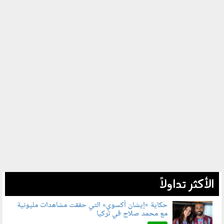
الأكثر تداولاً
حكاية «إيشان أكسوي» التي حققت مشاهدات مليونية
مع محمد صلاح في تركيا
080802.jpg