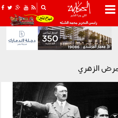
021_2.png
رئيس التحرير محمد الشبّه
رض الزهري
1202_0114b.jpg