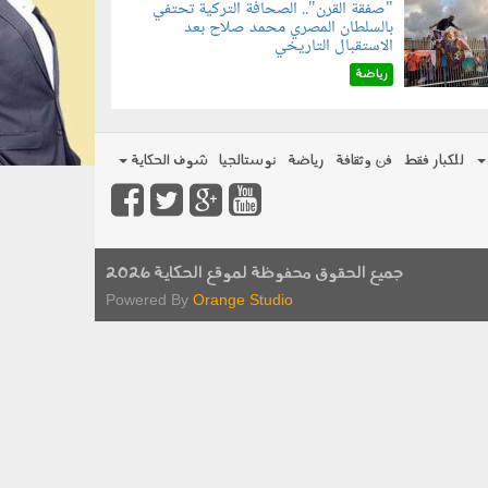
"صفقة القرن".. الصحافة التركية تحتفي
بالسلطان المصري محمد صلاح بعد
070801.jp
الاستقبال التاريخي
رياضة
للكبار فقط
فن وثقافة
رياضة
نوستالجيا
شوف الحكاية
جميع الحقوق محفوظة لموقع الحكاية 2026
Powered By
Orange Studio