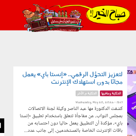
021_2.png
لتعزيز التحوُّل الرقمي.. «إنستا باي» يعمل
مجانًا بدون استهلاك الإنترنت
الحكاية ومافيها
الحكاية م الآخر
Wednesday, May 20, 2026 - 18:47
كشفت الدكتورة مها عبد الناصر وكيلة لجنة الاتصالات
بمجلس النواب، عن مفاجأة تتعلق باستخدام تطبيق «إنستا
باي»، مؤكدة أن التطبيق يعمل حاليا دون احتسابه من
ا
باقات الإنترنت الخاصة بالمستخدمين، إلى جانب عدد...