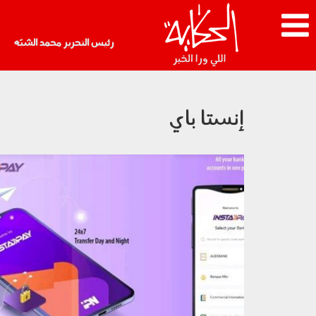
رئيس التحرير محمد الشبّه
إنستا باي
200501.jpg