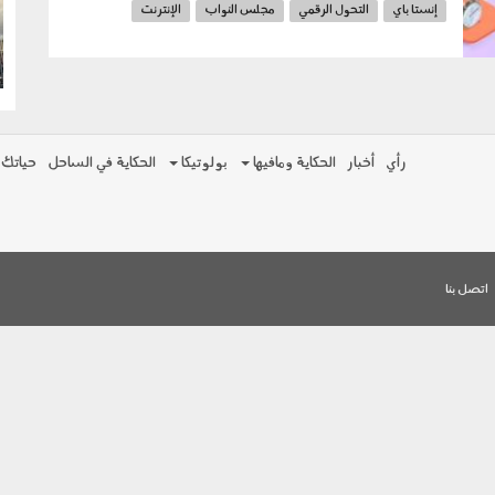
إنستا باي
التحول الرقمي
مجلس النواب
الإنترنت
g
الضريبة
الاتصالات
المدفوعات
البنوك
رأي
أخبار
الحكاية ومافيها
بولوتيكا
الحكاية في الساحل
حياتك
اتصل بنا