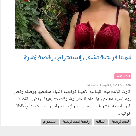
لاميتا فرنجية تشعل إنستجرام برقصة مُثيرة
للكبار فقط
Monday, June 26, 2023 - 19:54
أثارت الإعلامية اللبنانية لاميتا فرنجية انتباه متابعيها بوصله رقص
رومانسيه مع حبيبها أمام البحر، وشاركت متابعيها ببعض اللقطات
الرومانسيه بنشر فيديو مثير عبر لإنستجرام. وبدت لاميتا بإطلالة
أنوثية...
لاميتا فرنجية
الحكاية
رقصة لاميتا فرنجية
انستجرام