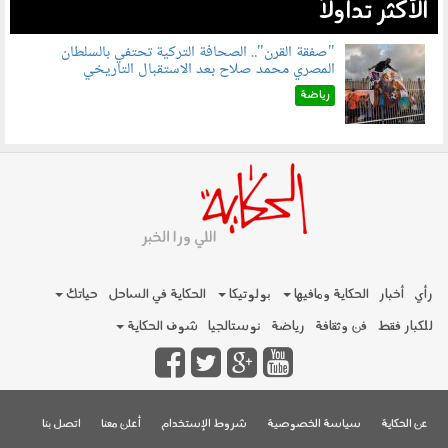
الأكثر تداولاً
"صفقة القرن".. الصحافة التركية تحتفي بالسلطان
المصري محمد صلاح بعد الاستقبال التاريخي
070801.jpg
رياضة
رأي
أخبار
الحكاية ومافيها
بولوتيكا
الحكاية في الساحل
حياتك
للكبار فقط
فن وثقافة
رياضة
نوستالجيا
شوف الحكاية
عن الحكاية
سياسة الخصوصية
شروط الإستخدام
أعلن معنا
اتصل بنا