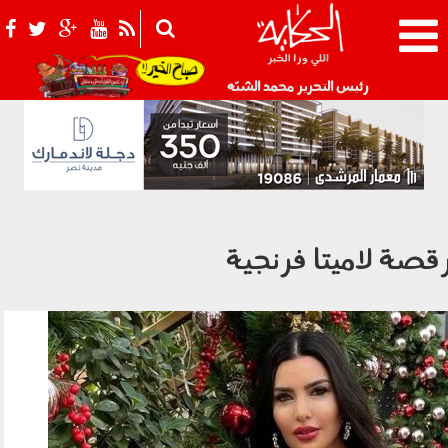
021_2.png
رئيس التحرير محمد الشبّه
قصة لاميتا فرنجية
default_image.jpg