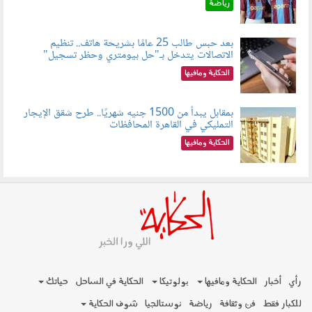
رياضة
بعد حبس طالب 25 عامًا بشريحة هاتف.. تنظيم
الاتصالات يتدخل بـ"حل بيومتري وحظر تسجيل"
080803.jpg
الحكاية ومافيها
بمقابل يبدأ من 1500 جنيه شهريًا.. طرح شقق الإيجار
التمليكي في القاهرة المحافظات
080801.jpg
الحكاية ومافيها
رأي
أخبار
الحكاية ومافيها
بولوتيكا
الحكاية في الساحل
حياتك
للكبار فقط
فن وثقافة
رياضة
نوستالجيا
شوف الحكاية