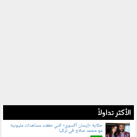
الأكثر تداولاً
حكاية «إيشان أكسوي» التي حققت مشاهدات مليونية
مع محمد صلاح في تركيا
080802.jpg