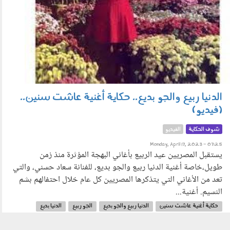
الدنيا ربيع والجو بديع.. حكاية أغنية عاشت سنين..
(فيديو)
شوف الحكاية
الفيديو
Monday, April 17, 2023 - 07:25
يستقبل المصريين عيد الربيع بأغاني البهجة المؤثرة منذ زمن
طويل،خاصة أغنية الدنيا ربيع والجو بديع، للفنانة سعاد حسني، والتي
تعد من الأغاني التي يتذكرها المصريين كل عام خلال احتفالهم بشم
النسيم. أغنية...
حكاية أغنية عاشت سنين
الدنيا ربيع والجو بديع
الجو ربيع
الدنيا بديع
سعاد حسني
عيد الربيع
شم النسيم
احتفال المصريين
الحكاية