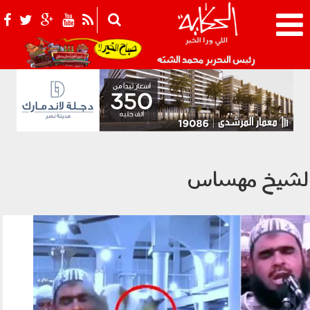
021_2.png
رئيس التحرير محمد الشبّه
لشيخ مهساس
صلاة التراويح