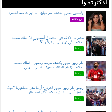
الأكثر تداولاً
ياسمين صبري تكشف سر غيابها: أنا «براند ضد الكسر»
050802.jpg
فن وثقافة
عشرات الآلاف في استقبال أسطوري لـ"الملك محمد
صلاح" في تركيا وسر الرقم 61
050803.jpg
رياضة
طرابزون سبور يكشف موعد وصول "الملك محمد
صلاح" لإتمام انتقاله لصفوف النادي التركي
050801.jpg
رياضة
رئيس طرابزون سبور التركي: أردنا منح جماهيرنا "نجمًا
عالميًا".. واستقبال صلاح "كان استثنائيًا"
060803.jpg
رياضة