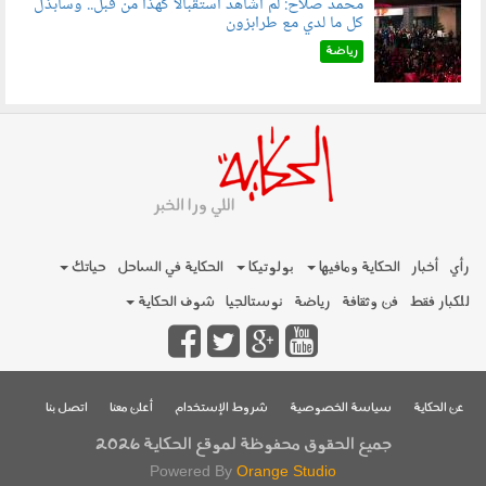
محمد صلاح: لم أشاهد استقبالًا كهذا من قبل.. وسأبذل
كل ما لدي مع طرابزون
060802.jpg
رياضة
رأي
أخبار
الحكاية ومافيها
بولوتيكا
الحكاية في الساحل
حياتك
للكبار فقط
فن وثقافة
رياضة
نوستالجيا
شوف الحكاية
عن الحكاية
سياسة الخصوصية
شروط الإستخدام
أعلن معنا
اتصل بنا
جميع الحقوق محفوظة لموقع الحكاية 2026
Powered By
Orange Studio