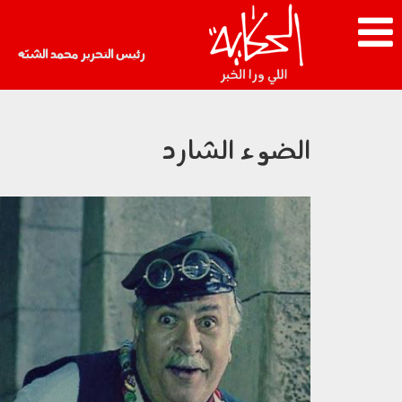
رئيس التحرير محمد الشبّه
الضوء الشارد
images-2023-03-
31t125425.652.jpeg