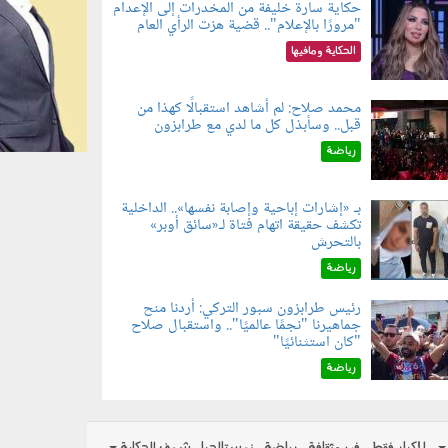
حكاية سارة خليفة من المخدرات إلى الإعدام
"مرورًا بالإعلام".. قضية هزت الرأي العام
060801.jpe
الحكاية ومافيها
محمد صلاح: لم أشاهد استقبالًا كهذا من
قبل.. وسأبذل كل ما لدي مع طرابزون
060802.jp
رياضة
بـ «إشارات إباحية وإصابة نفسها».. الداخلية
تكشف حقيقة اتهام فتاة لـ«سائق أوبر»
060804.jp
بالتحرش
رياضة
رئيس طرابزون سبور التركي: أردنا منح
جماهيرنا "نجمًا عالميًا".. واستقبال صلاح
060803.jp
"كان استثنائيًا"
رياضة
للكبار فقط
فن وثقافة
رياضة
نوستالجيا
شوف الحكاية