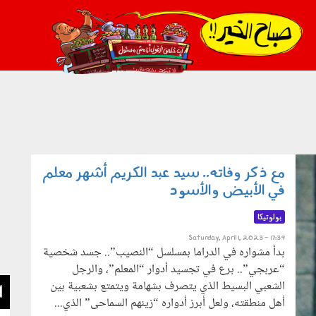
021_2.png
مع ذكر وفاته.. سيد عبد الكريم أشهر معلم
في الأبيض والأسود
بولوتيكا
Saturday, April 1, 2023 - 17:39
بدأ مشواره في الدراما بمسلسل “النصيب”.. جسد شخصية
“عربجي”.. برع في تجسيد أدوار “المعلم”، والرجل
الشعبي البسيط الذي يتصرف بشهامة ويتمتع بشعبية بين
ا
أهل منطقته، ولعل أبرز أدواره “زينهم السماحى” الذي...