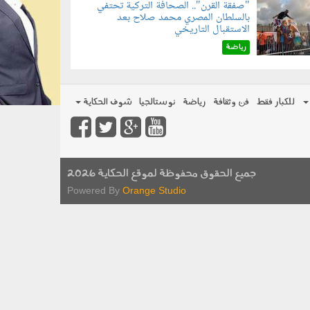
"صفقة القرن".. الصحافة التركية تحتفي
بالسلطان المصري محمد صلاح بعد
070801.jp
الاستقبال التاريخي
رياضة
للكبار فقط
فن وثقافة
رياضة
نوستالجيا
شوف الحكاية
جميع الحقوق محفوظة لموقع الحكاية 2026
Powered By
Orange Studio