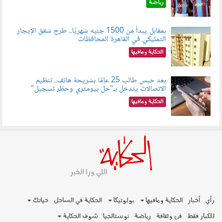
رياضة
بمقابل يبدأ من 1500 جنيه شهريًا.. طرح شقق الإيجار
التمليكي في القاهرة المحافظات
080801.jpg
الحكاية ومافيها
بعد حبس طالب 25 عامًا بشريحة هاتف.. تنظيم
الاتصالات يتدخل بـ"حل بيومتري وحظر تسجيل"
080803.jpg
الحكاية ومافيها
رأي
أخبار
الحكاية ومافيها
بولوتيكا
الحكاية في الساحل
حياتك
للكبار فقط
فن وثقافة
رياضة
نوستالجيا
شوف الحكاية