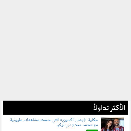
الأكثر تداولاً
حكاية «إيشان أكسوي» التي حققت مشاهدات مليونية
مع محمد صلاح في تركيا
080802.jpg