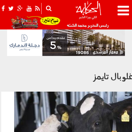
021_2.png
رئيس التحرير محمد الشبّه
لوبال تايمز
بقر