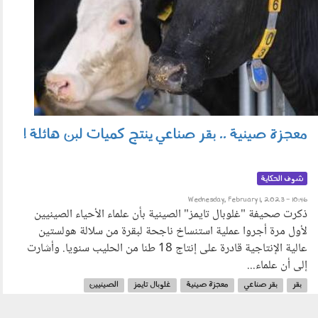
معجزة صينية .. بقر صناعي ينتج كميات لبن هائلة !
شوف الحكاية
Wednesday, February 1, 2023 - 10:46
ذكرت صحيفة "غلوبال تايمز" الصينية بأن علماء الأحياء الصينيين
لأول مرة أجروا عملية استنساخ ناجحة لبقرة من سلالة هولستين
عالية الإنتاجية قادرة على إنتاج 18 طنا من الحليب سنويا. وأشارت
إلى أن علماء...
بقر
بقر صناعي
معجزة صينية
غلوبال تايمز
الصينيين
رئيس مجموعة العلماء
الاستنساخ على الخنازير والخيول والقطط والكلاب