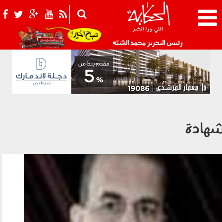
021_2.png
رئيس التحرير محمد الشبّه
هادة