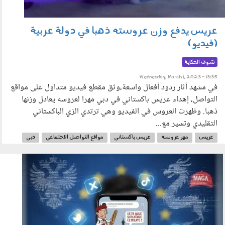
عريس يدفع وزن عروسته ذهبا في دولة عربية
(فيديو)
شوف الحكاية
Wednesday, March 1, 2023 - 13:35
في مشهد أثار ردود أفعال واسعة،وثق مقطع فيديو متداول على مواقع
التواصل، إهداء عريس باكستاني في دبي مهرا لعروسه يعادل وزنها
ذهبا. وظهرت العروس في الفيديو وهي ترتدي الزي الباكستاني
التقليدي وتسير مع...
عريس
مهر عروسه
عريس باكستاني
مواقع التواصل الاجتماعي
دبي
الحكاية
310106.jpg