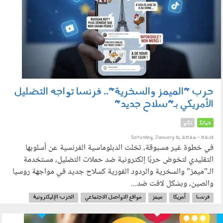
حرب "الميمز والسخرية".. فرنسا تواجه التضليل
الأمريكي بـ"سلاح جديد"
حياتك
تكنو
Saturday, January 31, 2026 - 02:13
في خطوة غير مسبوقة، تخلت الدبلوماسية الفرنسية عن أسلوبها
التقليدي لتخوض حربًا إلكترونية ضد حملات التضليل، مستخدمة
الـ"ميمز" والسخرية والردود الفورية كسلاح جديد في مواجهة روسيا
والصين، وبشكل لافت ضد...
فرنسا
أمريكا
ميمز
مواقع التواصل الاجتماعي
الحرب الإليكترونية