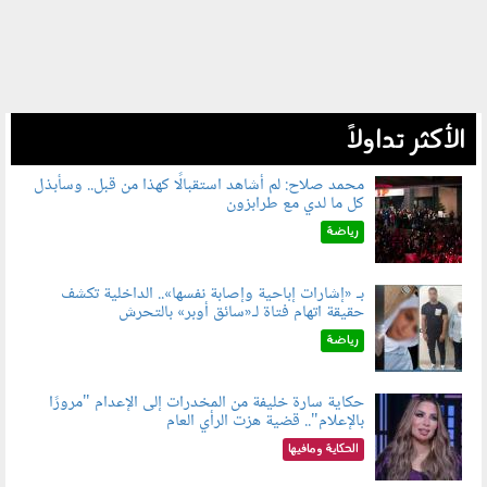
الأكثر تداولاً
محمد صلاح: لم أشاهد استقبالًا كهذا من قبل.. وسأبذل
كل ما لدي مع طرابزون
060802.jpg
رياضة
بـ «إشارات إباحية وإصابة نفسها».. الداخلية تكشف
حقيقة اتهام فتاة لـ«سائق أوبر» بالتحرش
060804.jpg
رياضة
حكاية سارة خليفة من المخدرات إلى الإعدام "مرورًا
بالإعلام".. قضية هزت الرأي العام
060801.jpeg
الحكاية ومافيها