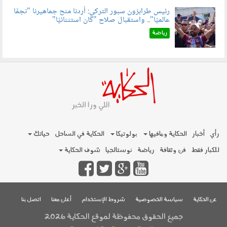
رئيس طرابزون سبور التركي: أردنا منح جماهيرنا "نجمًا
عالميًا".. واستقبال صلاح "كان استثنائيًا"
060803.jpg
رياضة
رأي
أخبار
الحكاية ومافيها
بولوتيكا
الحكاية في الساحل
حياتك
للكبار فقط
فن وثقافة
رياضة
نوستالجيا
شوف الحكاية
عن الحكاية
سياسة الخصوصية
شروط الإستخدام
أعلن معنا
اتصل بنا
جميع الحقوق محفوظة لموقع الحكاية 2026