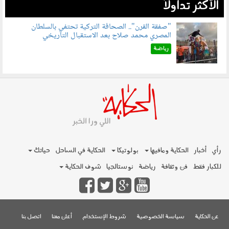
الأكثر تداولاً
"صفقة القرن".. الصحافة التركية تحتفي بالسلطان
المصري محمد صلاح بعد الاستقبال التاريخي
070801.jpg
رياضة
رأي
أخبار
الحكاية ومافيها
بولوتيكا
الحكاية في الساحل
حياتك
للكبار فقط
فن وثقافة
رياضة
نوستالجيا
شوف الحكاية
عن الحكاية
سياسة الخصوصية
شروط الإستخدام
أعلن معنا
اتصل بنا