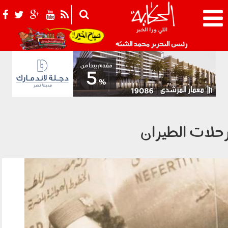
021_2.png
رئيس التحرير محمد الشبّه
حلات الطيران
0108004.jpg