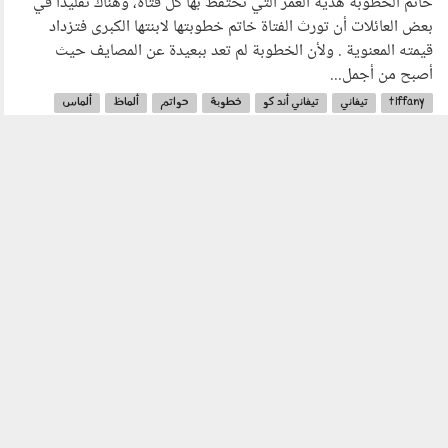
خاتم الخطوبة هدية العمر التي تحتفظ بها كل فتاة، وهناك تقليدا في
بعض العائلات أن تورث الفتاة خاتم خطوبتها لابنتها الكبرى فتزداد
قيمته المعنوية . ولأن الخطوبة لم تعد ببعيدة عن المصايف حيث
أصبح من أجمل...
tiffany
تيفاني
تيفاني أند كو
خطوبة
حواتم
ألماظ
ألماس