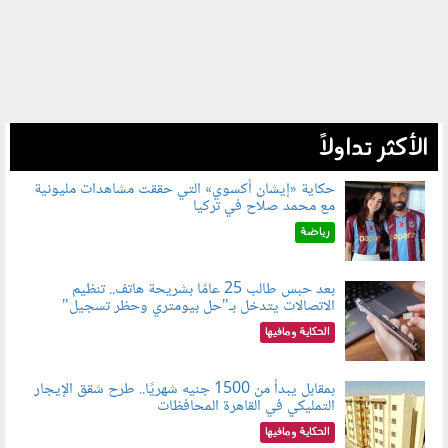
الأكثر تداولاً
حكاية «إيشان أكسوي» التي حققت مشاهدات مليونية
مع محمد صلاح في تركيا
080802.jpg
رياضة
بعد حبس طالب 25 عامًا بشريحة هاتف.. تنظيم
الاتصالات يتدخل بـ"حل بيومتري وحظر تسجيل"
080803.jpg
الحكاية ومافيها
بمقابل يبدأ من 1500 جنيه شهريًا.. طرح شقق الإيجار
التمليكي في القاهرة المحافظات
080801.jpg
الحكاية ومافيها