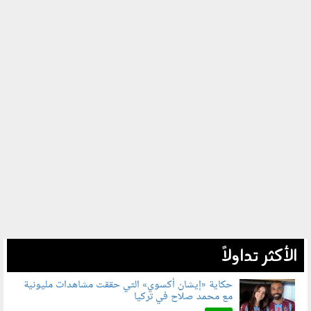
الأكثر تداولاً
حكاية «إيشان أكسوي» التي حققت مشاهدات مليونية
مع محمد صلاح في تركيا
080802.jpg