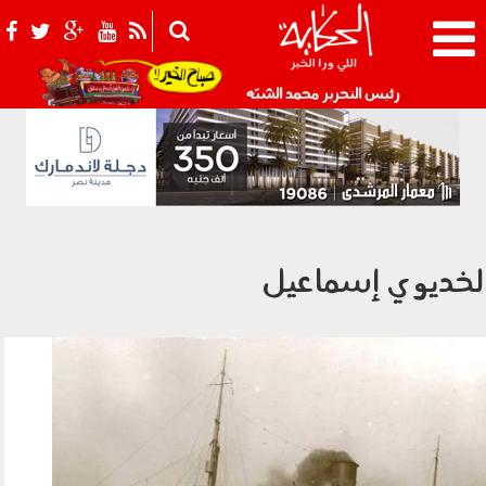
021_2.png
رئيس التحرير محمد الشبّه
لخديوي إسماعيل
2805_008.jpg