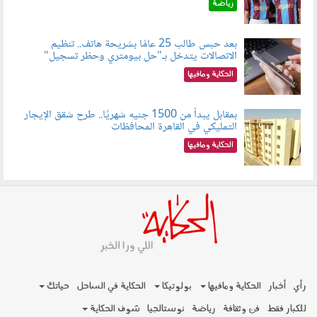
رياضة
بعد حبس طالب 25 عامًا بشريحة هاتف.. تنظيم
الاتصالات يتدخل بـ"حل بيومتري وحظر تسجيل"
080803.jpg
الحكاية ومافيها
بمقابل يبدأ من 1500 جنيه شهريًا.. طرح شقق الإيجار
التمليكي في القاهرة المحافظات
080801.jpg
الحكاية ومافيها
رأي
أخبار
الحكاية ومافيها
بولوتيكا
الحكاية في الساحل
حياتك
للكبار فقط
فن وثقافة
رياضة
نوستالجيا
شوف الحكاية