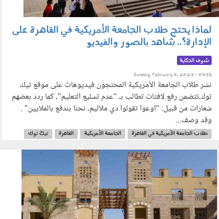
لماذا يحتج طلاب الجامعة الأمريكية في القاهرة على
الإدارة؟.. شاهد بالصور والفيديو
شوف الحكاية
Sunday, February 5, 2023 - 09:38
نشر طلاب الجامعة الأمريكية المحتجون فيديوهات على موقع تيك
توك،تتضمن رفع لافتات تطالب بـ "عدم تسليع التعليم"، كما ردد بعضهم
شعارات من قبيل: "اوعوا تقولوا دي ملاليم، نحنا بندفع بالملايين" .
وقد وصف...
طلاب الجامعة الأمريكية في القاهرة
الجامعة الأمريكية
القاهرة
تيك توك
وقفة احتجاجية
El7ekaya
auc_new_cupmas_main-.jpg