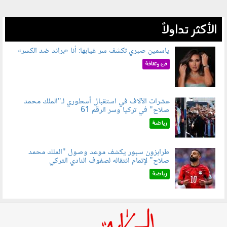
الأكثر تداولاً
ياسمين صبري تكشف سر غيابها: أنا «براند ضد الكسر»
050802.jpg
فن وثقافة
عشرات الآلاف في استقبال أسطوري لـ"الملك محمد
صلاح" في تركيا وسر الرقم 61
050803.jpg
رياضة
طرابزون سبور يكشف موعد وصول "الملك محمد
صلاح" لإتمام انتقاله لصفوف النادي التركي
050801.jpg
رياضة