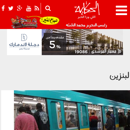
021_2.png
رئيس التحرير محمد الشبّه
لبنزين
2107_013.jpg