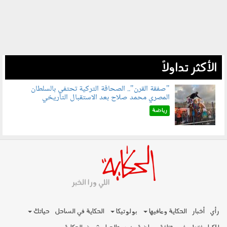
الأكثر تداولاً
"صفقة القرن".. الصحافة التركية تحتفي بالسلطان
المصري محمد صلاح بعد الاستقبال التاريخي
070801.jpg
رياضة
رأي
أخبار
الحكاية ومافيها
بولوتيكا
الحكاية في الساحل
حياتك