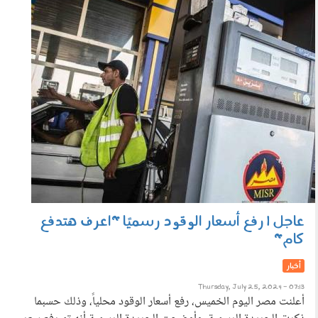
images_61.jpeg
عاجل | رفع أسعار الوقود رسميًا "اعرف هتدفع
كام"
أخبار
Thursday, July 25, 2024 - 07:13
أعلنت مصر اليوم الخميس، رفع أسعار الوقود محلياً، وذلك حسبما