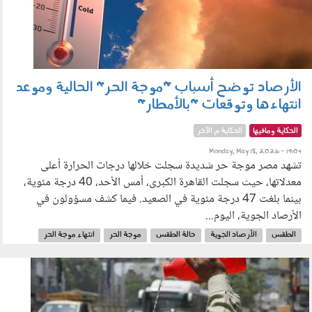
الأرصاد توضح أسباب "موجة الحر" الحالية وموعد
انتهاءها وتوقعات "بالأمطار"
الحكاية ومافيها
الحكاية م الآخر
Monday, May 18, 2026 - 19:04
تشهد مصر موجة حر شديدة سجلت خلالها درجات الحرارة أعلى
معدلاتها، حيث سجلت القاهرة الكبرى، أمس الأحد، 40 درجة مئوية،
بينما بلغت 47 درجة مئوية في الصعيد. فيما كشف مسؤولون في
الأرصاد الجوية، اليوم...
الطقس
الأرصاد الجوية
حالة الطقس
موجة الحر
انتهاء موجة الحر
0408_001.jpg