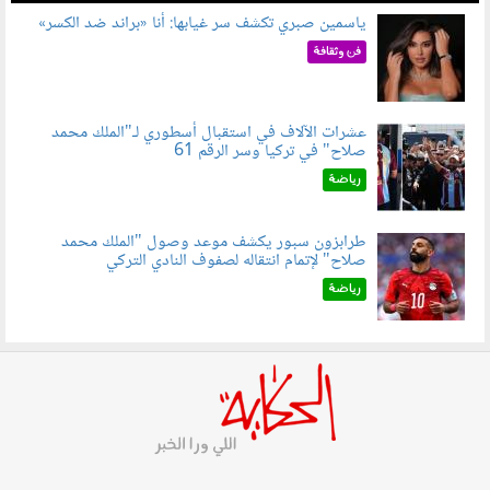
ياسمين صبري تكشف سر غيابها: أنا «براند ضد الكسر»
050802.jpg
فن وثقافة
عشرات الآلاف في استقبال أسطوري لـ"الملك محمد
صلاح" في تركيا وسر الرقم 61
050803.jpg
رياضة
طرابزون سبور يكشف موعد وصول "الملك محمد
صلاح" لإتمام انتقاله لصفوف النادي التركي
050801.jpg
رياضة