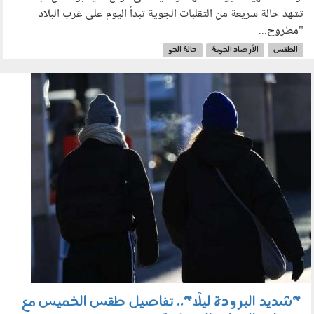
تشهد حالة سريعة من التقلبات الجوية تبدأ اليوم على غرب البلاد
"مطروح...
الطقس
الأرصاد الجوية
حالة الجو
0901_002.jpg
"شديد البرودة ليلًا".. تفاصيل طقس الخميس مع