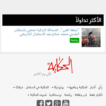
الأكثر تداولاً
"صفقة القرن".. الصحافة التركية تحتفي بالسلطان
المصري محمد صلاح بعد الاستقبال التاريخي
070801.jpg
رياضة
رأي
أخبار
الحكاية ومافيها
بولوتيكا
الحكاية في الساحل
حياتك
للكبار فقط
فن وثقافة
رياضة
نوستالجيا
شوف الحكاية