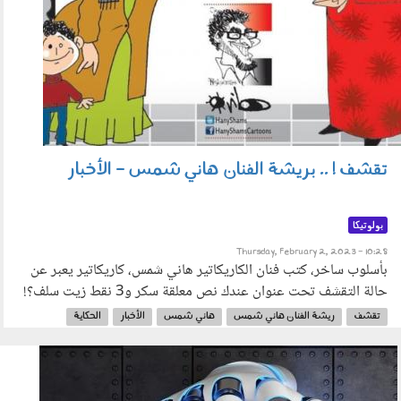
تقشف ! .. بريشة الفنان هاني شمس - الأخبار
بولوتيكا
Thursday, February 2, 2023 - 10:28
بأسلوب ساخر، كتب فنان الكاريكاتير هاني شمس، كاريكاتير يعبر عن
حالة التقشف تحت عنوان عندك نص معلقة سكر و3 نقط زيت سلف؟!
تقشف
ريشة الفنان هاني شمس
هاني شمس
الأخبار
الحكاية
El7ekaya
221002.jpg