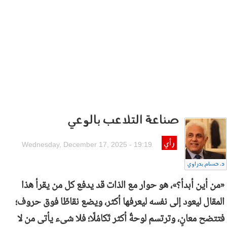
صناعة التلاعب بالوعي
رأي
Wednesday, December 17, 2025 - 19:19
د. حسام بدراوي
«من أين أبدأ؟»، هو حوار مع الذات قد يدفع كل من يقرأ هذا
المقال ليعود إلى نفسه ليعرفها أكثر، ويضع نقاطًا فوق حروف؛
فتتضح معانٍ، وترتسم لوحةٌ أكثر تَكامُلًا؛ فلا شىء يأتى من لا