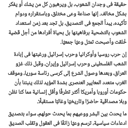
حقيقة فى وجدان الشعوب، بل ويرهبون كل من يشك أو يفكر
بشكل مخالف. إنها صناعة وعى مختلق، وباستقراره ودوام
تأكيده، يبدأ الجمع فى التصديق، بل تجد بعد زمن استعداد
الشعوب بالتضحية برفاهيتها بل بحياة أفرادها من أجل قضية
خُلقت وأصبحت تمثل وعيًا جمعيًا.
إن حرب روسيا وأوكرانيا وحرب إسرائيل ورغبتها فى إبادة
الشعب الفلسطينى وحرب إسرائيل وإيران، وقبل ذلك غزو
العراق، وبعدها وصول الشرع إلى كرسى رئاسة سوريا، وموقف
الغرب متعدد المعايير العنصرى بشدة المؤيد لذلك ينبئنا بأن
حكومات أوروبا وأمريكا أكثر تطرفًا وأقل إنسانية مما كنا نظن
وبلا مصداقية حاضرًا وتاريخيًا وغالبًا مستقبلًا.
ما يحدث بين البشر ووعيهم بما يحدث حولهم، سواء بتصديق
ادعاءات سياسية، ترسم وعيًا زائفًا فى العقول وتقلب الصديق