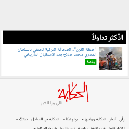
الأكثر تداولاً
"صفقة القرن".. الصحافة التركية تحتفي بالسلطان
المصري محمد صلاح بعد الاستقبال التاريخي
070801.jpg
رياضة
رأي
أخبار
الحكاية ومافيها
بولوتيكا
الحكاية في الساحل
حياتك
للكبار فقط
فن وثقافة
رياضة
نوستالجيا
شوف الحكاية