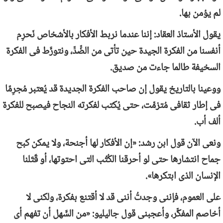
لم يؤمن بها.
يقول الأستاذ العقاد: إننا عندما نربط الأفكار بالأشخاص نَحرِم
أنفسنا من الفكرة الجيدة حين تأتى من الضِّدِّ، ونتورَّط فى الفكرة
السخيفة طالما جاءت من صديق.
ووعينا بالتاريخ يقول إن صاحب الفكرة الجديدة قد يُعتبر مُجرِمًا
فى إطار ثقافى مُتزمِّت، حتى يُكتب لفكرته النجاح فيصبح للفكرة
ألف أب.
ونعى الآن قول ابن رشد: «إن الأفكار لها أجنحة، ولا يمكن كبح
جماح انتشارها حتى لو أحرقنا الكُتُب التى احتوتها، أو قَتَلنا
الإنسان الذى ابتكرها».
على العموم، فإننى وجدتُ أننى قد لا أقتنع بفكرة، ولكنى لا
أخاصم المفكِّر، وأعجبنى قول جاليليو: «من السَّهل أن تفهم أى