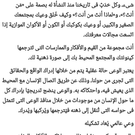
شىء، وكل حَدَثٍ فى تاريخنا منذ النشأة له بصمة على «مَن
أنتَ؟»، و«لماذا أنتَ من أنت؟» وكيف خُلق وعيك بمجتمعك
الصغير والكبير، أو وعيك بكوكبك أو الكون أو الأكوان الموازية إذا
اتسعت مجالات معرفتك.
أنت مجموعة من القيم والأفكار والممارسات التى تترجمها
كينونتك والمجتمع المحيط بك إلى صورة ذهنية لك.
يعتبر الوعى حالة عقلية يتم من خلالها إدراك الواقع والحقائق
التى تجرى من حولنا، وذلك عن طريق اتصال الإنسان مع المحيط
الذى يعيش فيه، واحتكاكه به. والوعى ينضج تدريجيًا بإدراك كل
ما حول الإنسان من موجودات من خلال منافذ الوعى التى تتمثل
فى حواسه التى تُنقل إلى ذهنه فيُترجمها ويُركبها ويُدرك.
وعي عالمي يُعاد تشكيله