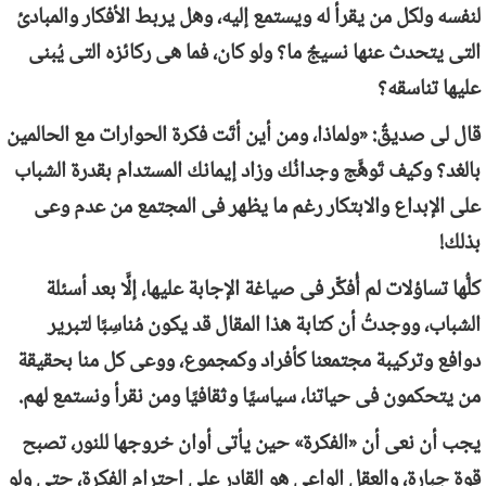
لنفسه ولكل من يقرأ له ويستمع إليه، وهل يربط الأفكار والمبادئ
التى يتحدث عنها نسيجٌ ما؟ ولو كان، فما هى ركائزه التى يُبنى
عليها تناسقه؟
قال لى صديقٌ: «ولماذا، ومن أين أتَت فكرة الحوارات مع الحالمين
بالغد؟ وكيف تَوهَّج وجدانُك وزاد إيمانك المستدام بقدرة الشباب
على الإبداع والابتكار رغم ما يظهر فى المجتمع من عدم وعى
بذلك!
كلُّها تساؤلات لم أُفكِّر فى صياغة الإجابة عليها، إلَّا بعد أسئلة
الشباب، ووجدتُ أن كتابة هذا المقال قد يكون مُناسِبًا لتبرير
دوافع وتركيبة مجتمعنا كأفراد وكمجموع، ووعى كل منا بحقيقة
من يتحكمون فى حياتنا، سياسيًا وثقافيًا ومن نقرأ ونستمع لهم.
يجب أن نعى أن «الفكرة» حين يأتى أوان خروجها للنور، تصبح
قوة جبارة، والعقل الواعى هو القادر على احترام الفكرة، حتى ولو