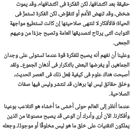
حقيقة بعد اكتشافها، لكن الفكرة فى اكتشافها»، وقد يموت
شخصٌ، وقد تنهض الأُمَم أو تتقوَّض، لكن الفكرة تستمرُّ فى
الحياة؛ فالأفكار لا تنتهى صلاحيتها إن كانت تستطيع مواجهة
الثوابت التى يرتاح لتصديقها العامة وتصبح جزءًا من وعيهم
الجمعى.
وعلينا أن نفهم أنه يصبح للفكرة قوة عندما تستولى على وجدان
الجماهير، أو يفرضها البعض بالتكرار فى أذهان الجموع.. ولقد
أصبحت هناك علوم فى كيفية فِعل ذلك فى العصر الحديث،
وخلق حقائق ليس لها برهان، قد تنتشر وليس فيها صفات
الصلاحية.
عندما أنظر إلى العالم حولى أخشى ما أخشاه هو التلاعب بوعينا
وأفكارنا. الآن أرى وأدرك أن الوعى قد يصبح مصنوعًا من الذين
يملكون التقنيات على خلق ما هو ليس مخلوقًا أو موجودًا، وجعله