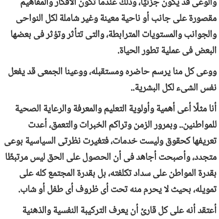
والوعى قد يكون جزئيًا، وذلك عندما تكون الأفكار والمفاهيم
مقصورة على جانب أو ناحية معينة وغير شاملة لكل النواحى
والجوانب والمستويات المترابطة، والتى تتأثر وتؤثر فى بعضها
البعض فى عملية تطور الحياة.
ووعى كل منا يرسم حاضره ومستقبله، ووعينا الجمعى قد يفعل
نفس الشىء لكل البشرية..
أنا مثلًا أعى أهمية وأولوية التعليم والمعرفة والرعاية الصحية
للمواطنين.. وبمرور الزمن وتراكم الخبرات والتعمق، أعدت
تعريفها كحقوق وليست خدمات، فتغيرت نظرتى السياسية بوعى
متجدد، وأصبحت أجاهد فى أن الحصول على الحق ليس مرتبطًا
بقدرة المواطن على سداد تكلفته، بل بقدرة المجتمع كله على
تمويله، بحيث لا يحرم منه تحت أى ظروف أى طفل أو شاب.
أعتقد أنه على كل قارئ أن يعرف التركيبة النفسية والذهنية