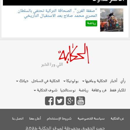
"صفقة القرن".. الصحافة التركية تحتفي بالسلطان
المصري محمد صلاح بعد الاستقبال التاريخي
070801.jpg
رياضة
رأي
أخبار
الحكاية ومافيها
بولوتيكا
الحكاية في الساحل
حياتك
للكبار فقط
فن وثقافة
رياضة
نوستالجيا
شوف الحكاية
عن الحكاية
سياسة الخصوصية
شروط الإستخدام
أعلن معنا
اتصل بنا
جميع الحقوق محفوظة لموقع الحكاية 2026