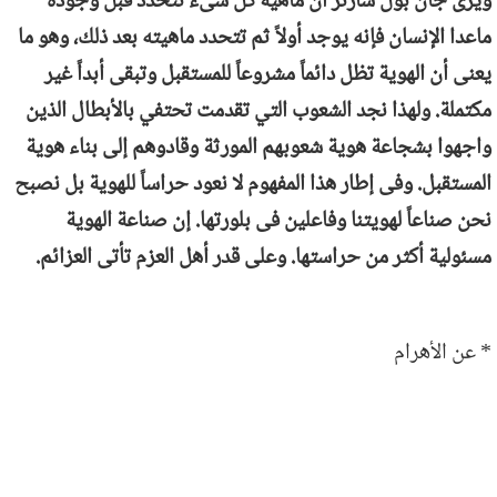
ويرى جان بول سارتر أن ماهية كل شىء تتحدد قبل وجوده
ماعدا الإنسان فإنه يوجد أولاً ثم تتحدد ماهيته بعد ذلك، وهو ما
يعنى أن الهوية تظل دائماً مشروعاً للمستقبل وتبقى أبداً غير
مكتملة. ولهذا نجد الشعوب التي تقدمت تحتفي بالأبطال الذين
واجهوا بشجاعة هوية شعوبهم المورثة وقادوهم إلى بناء هوية
المستقبل. وفى إطار هذا المفهوم لا نعود حراساً للهوية بل نصبح
نحن صناعاً لهويتنا وفاعلين فى بلورتها. إن صناعة الهوية
مسئولية أكثر من حراستها. وعلى قدر أهل العزم تأتى العزائم.
* عن الأهرام