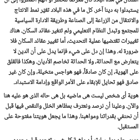
السكان في هذه البلاد كان معرضا للخطر أو أنهم اضطروا إلى ان
يستبدلوا به دينا آخر. كل ما في هذه البلاد تغيّر نمط الانتاج
والانتقال من الزراعة إلى الصناعة وطريقة الادارة السياسية
للمجتمع وتبدل النظام التعليمي ولم تتغير عقائد السكان. هناك
تغييرات تقتضيها عملية التحديث، أما تغيير عقائد السكان فلا
ضرورة له. وهذا إن دل على شيء فإنما يدل على أن الدين لا
يتعارض مع الحداثة، ولا الحداثة تخاصم الأديان. وهكذا فالقلق
على الهوية، إن كان صادقاً، فهو هواجس متخيلة، وإن كان غير
صادق فهو تحايل للإبقاء على الأمر الواقع وإدامة الاستبداد.
هوية أى شخص ليست هى ماضيه بل هى حاله الذى هو عليه هنا
والآن. وعلينا أن نرصد ونعترف بمظاهر الخلل والنقص فيها قبل
أن نحنفي بقدراتنا ومواهبنا. وهذا ما يجعل هويتنا مفتوحة على
المستقبل.