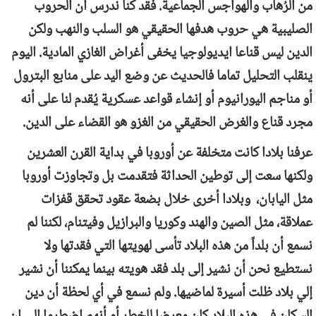
من الرُهاب والهواجس الجماعية. فقد كنا ندرس أن الحروب
الصليبية هي حروب هدفها الحقيقي هو السلب والنهب ولكن
الدين ليس قناعا ايديولوجيا يخفى أغراض الغازي المادية. اليوم
ينقلب التحليل تماما فالحديث عن وضع اليد على منابع البترول
أو مناجم اليورانيوم أو إنشاء قواعد عسكرية يُقدم لنا على أنه
مجرد قناع والغرض الحقيقي من الغزو هو القضاء على الدين.
عرفنا بلادا كانت متخلفة عن أوروبا في بداية القرن العشرين
ولكنها سعت إلى توطين الحداثة فتقدمت بل وتجاوزت أوروبا
مثل اليابان، وبلادا أخرى خلال بضعة عقود تحقق قفزات
عملاقة، مثل الصين والهند وكوريا والبرازيل وفيتنام، لكننا لم
نسمع أن بلداً من هذه البلاد تأسى لهويتها التي فقدتها ولا
نستطيع نحن أن نشير إلى بلد فقد هويته بينما يمكننا أن نشير
إلي بلاد ظلت أسيرة لماضيها. ولم نسمع في أي لحظة أن دين