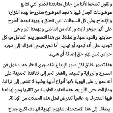
ونقول تضخما لأننا من خلال متابعتنا للأمم التي نتابع
موضوعات الجدل فيها لا نجد الموضوع مطروحا بهذه الغزارة
والإلحاح. وفي كل السجالات التي تتعلق بالهوية نجدها تُطرح
على أنها جوهر ثابت ورثناه من الماضى ومهمتنا اليوم هى
حمايتها والذود عنها. وإنطلاقاَ من هذا التصور يتم التعامل مع كل
تجديد على أنه تبديد أو تهديد. أما نحن فيتم إختزالنا إلى مجرد
حراس ليس لهم حق إضافة أى شىء.
هذا تصور خانق لكل صور الإبداع. فقد جرى النظر عند دخول فن
المسرح والرواية والسينما والشعر الحر إلى ثقافتنا الحديثة على
أنه عدوان على الهوية لأنها أنواع أدبية وفنية لا تنتمى إلى تراثنا.
ومازالت حتى الآن بعد هذه العقود الطويلة من تلقيها ومن إبداعنا
فيها المعترف به عالمياً تتعرض لمثل هذه الحملات من الإدانة.
يضاف إلى هذا الاستخدام لمفهوم الهوية الهادف لكبح جماح