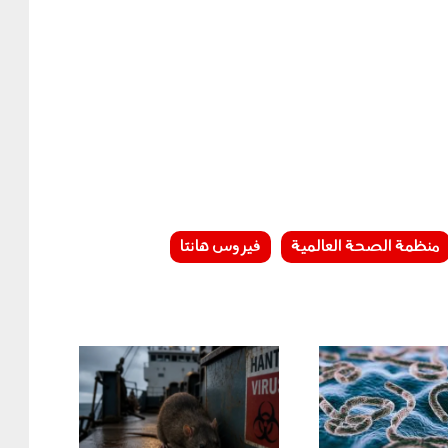
منظمة الصحة العالمية
فيروس هانتا
090503.png