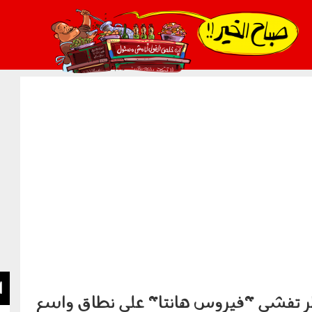
021_2.png
ا
 تفشي "فيروس هانتا" على نطاق واسع