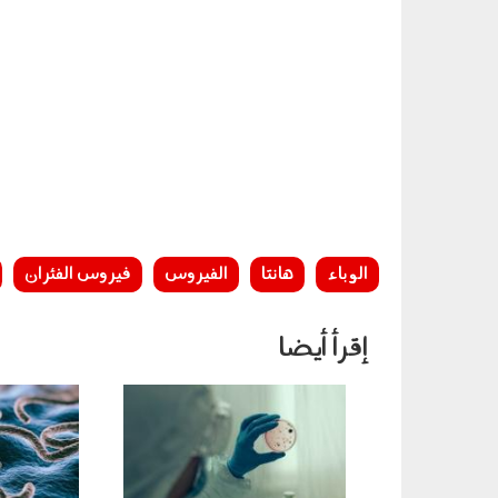
الوباء
هانتا
الفيروس
فيروس الفئران
إقرأ أيضا
240502.jpg
040603.jpg