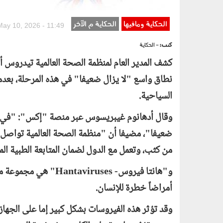
الحكاية ومافيها
الحكاية م الآخر
May 10, 2026 - 11:49
كتب:
- الحكاية
كشف المدير العام لمنظمة الصحة العالمية تيدروس
نطاق واسع "لا يزال ضعيفا" في هذه المرحلة، بع
السياحية.
وقال أدهانوم غيبريسوس عبر منصة "إكس": "في هذه
ضعيفا"، مضيفا أن "منظمة الصحة العالمية تواصل ا
من كثب، وتعمل مع الدول لضمان المتابعة الطبية ال
و"هانتا فيروس-
Hantaviruses
" هي مجموعة من 
أمراضاً خطرة للإنسان.
وقد تؤثر هذه الفيروسات بشكل كبير إما على الجهاز