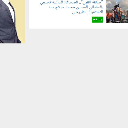
"صفقة القرن".. الصحافة التركية تحتفي
بالسلطان المصري محمد صلاح بعد
070801.jp
الاستقبال التاريخي
رياضة