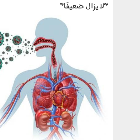
"لا يزال ضعيفًا"
100503.jpg