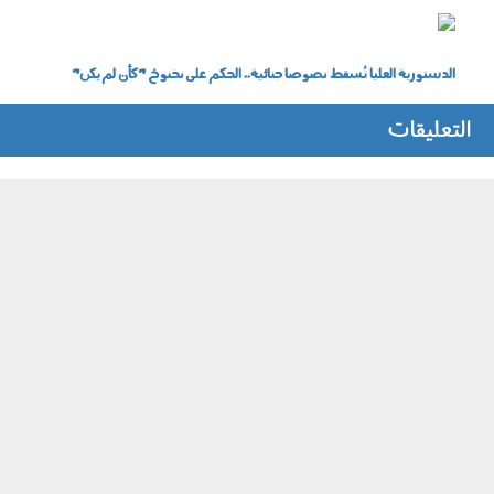
ldstwry.jpg
الدستورية العليا تُسقط نصوصا جنائية.. الحكم على نخنوخ "كأن لم يكن"
التعليقات