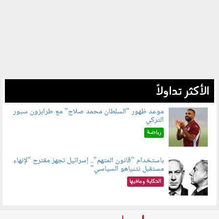
الأكثر تداولاً
موعد ظهور "السلطان محمد صلاح" مع طرابزون سبور
التركي
090802.jpg
رياضة
باستخدام "قانون المتهم".. إسرائيل تجهز مقترح "لإنهاء
مستقبل نتنياهو السياسي"
090801.jpg
الحكاية ومافيها