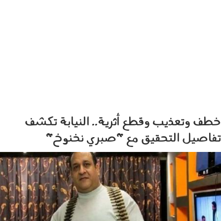
خطف وتعذيب وقطع أثرية.. النيابة تكشف
تفاصيل التحقيق مع "صبري نخنوخ"
060603.jpg