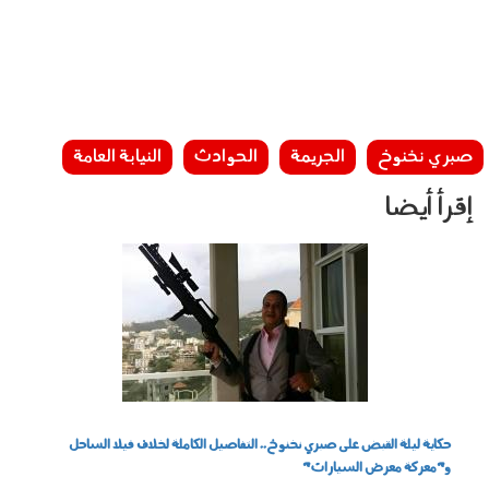
صبري نخنوخ
الجريمة
الحوادث
النيابة العامة
إقرأ أيضا
030603.jpg
حكاية ليلة القبض على صبري نخنوخ.. التفاصيل الكاملة لخلاف فيلا الساحل
و"معركة معرض السيارات"